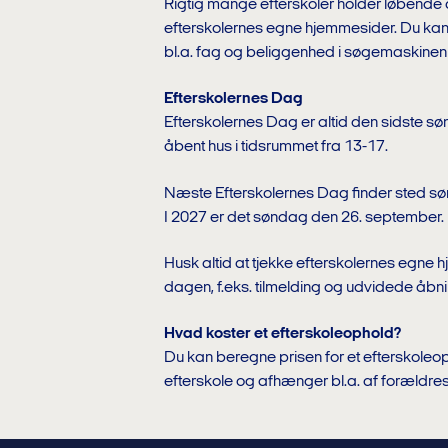
Rigtig mange efterskoler holder løbend
efterskolernes egne hjemmesider. Du kan s
bl.a. fag og beliggenhed i søgemaskine
Efterskolernes Dag
Efterskolernes Dag er altid den sidste sø
åbent hus i tidsrummet fra 13-17.
Næste Efterskolernes Dag finder sted s
I 2027 er det søndag den 26. september.
Husk altid at tjekke efterskolernes egne 
dagen, f.eks. tilmelding og udvidede åbni
Hvad koster et efterskoleophold?
Du kan beregne prisen for et efterskole
efterskole og afhænger bl.a. af foræld