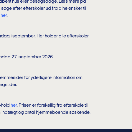
e åbent hus eller besøgsdage. Læs mere på
øge efter efterskoler ud fra dine ønsker til
n
her
.
ndag i september. Her holder alle efterskoler
øndag 27. september 2026.
hjemmesider for yderligere information om
ngstider.
ophold
her
. Prisen er forskellig fra efterskole til
res indtægt og antal hjemmeboende søskende.