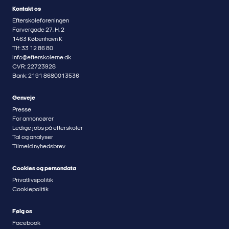
Kontakt os
Efterskoleforeningen
Farvergade 27, H, 2
1463 København K
Tlf: 33 12 86 80
info@efterskolerne.dk
CVR: 22723928
Bank: 2191 8680013536
Genveje
Presse
For annoncører
Ledige jobs på efterskoler
Tal og analyser
Tilmeld nyhedsbrev
Cookies og persondata
Privatlivspolitik
Cookiepolitik
Følg os
Facebook