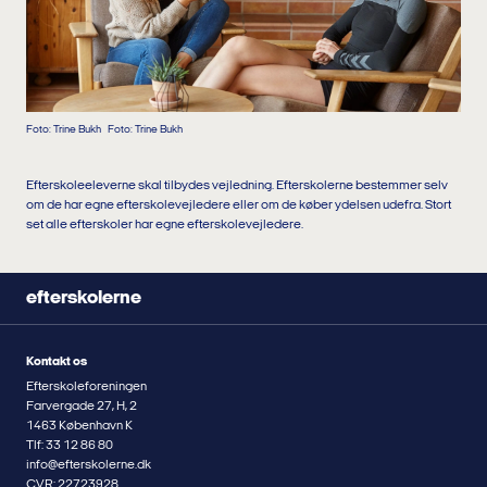
Foto: Trine Bukh
Foto: Trine Bukh
Efterskoleeleverne skal tilbydes vejledning. Efterskolerne bestemmer selv
om de har egne efterskolevejledere eller om de køber ydelsen udefra. Stort
set alle efterskoler har egne efterskolevejledere.
efterskolerne
Kontakt os
Efterskoleforeningen
Farvergade 27, H, 2
1463 København K
Tlf: 33 12 86 80
info@efterskolerne.dk
CVR: 22723928