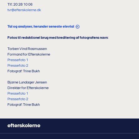
Tlf.: 20 28 10 06
tvr@efterskolerne.dk
Tal og analyser, herunder seneste elevtal
Fotos til redaktionel brug med kreditering af fotografens navn:
Torben Vind Rasmussen
Formand for Efterskolerne
Pressefoto 1
Pressefoto 2
Fotograf: Trine Bukh
Bjarne Lundager Jensen
Direktør for Efterskolerne
Pressefoto 1
Pressefoto 2
Fotograf: Trine Bukh
efterskolerne