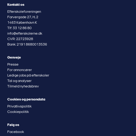
Kontakt os
Efterskoleforeningen
Farvergade 27, H, 2
1463 København K
Tlf: 33 12 86 80
info@efterskolerne.dk
CVR: 22723928
Bank: 2191 8680013536
Genveje
Presse
For annoncører
Ledige jobs på efterskoler
Tal og analyser
Tilmeld nyhedsbrev
Cookies og persondata
Privatlivspolitik
Cookiepolitik
Følg os
Facebook