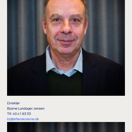
Direktør
Bjarne Lundager Jensen
Tlf.: 40 41 93 33
blj@efterskolerne.dk