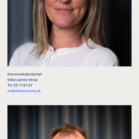
Kommunikationschef
Kitte Laurine Verup
Tlf.: 33 17 97 67
kv@efterskolerne.dk