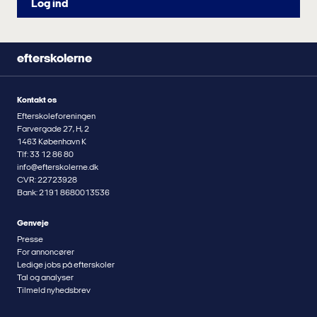
Log ind
efterskolerne
Kontakt os
Efterskoleforeningen
Farvergade 27, H, 2
1463 København K
Tlf: 33 12 86 80
info@efterskolerne.dk
CVR: 22723928
Bank: 2191 8680013536
Genveje
Presse
For annoncører
Ledige jobs på efterskoler
Tal og analyser
Tilmeld nyhedsbrev