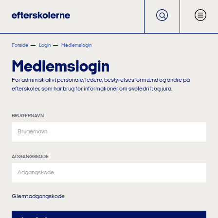
Forside
Login
Medlemslogin
Medlemslogin
For administrativt personale, ledere, bestyrelsesformænd og andre på
efterskoler, som har brug for informationer om skoledrift og jura.
BRUGERNAVN
ADGANGSKODE
Glemt adgangskode