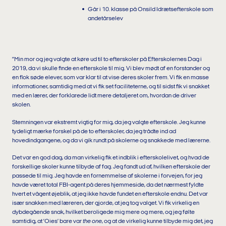
Går i 10. klasse på Onsild Idrætsefterskole som
andetårselev
”Min mor og jeg valgte at køre ud til to efterskoler på Efterskolernes Dag i
2019, da vi skulle finde en efterskole til mig. Vi blev mødt af en forstander og
en flok søde elever, som var klar til at vise deres skoler frem. Vi fik en masse
informationer, samtidig med at vi fik set faciliteterne, og til sidst fik vi snakket
med en lærer, der forklarede lidt mere detaljeret om, hvordan de driver
skolen.
Stemningen var ekstremt vigtig for mig, da jeg valgte efterskole. Jeg kunne
tydeligt mærke forskel på de to efterskoler, da jeg trådte ind ad
hovedindgangene, og da vi gik rundt på skolerne og snakkede med lærerne.
Det var en god dag, da man virkelig fik et indblik i efterskolelivet, og hvad de
forskellige skoler kunne tilbyde af fag. Jeg fandt ud af, hvilken efterskole der
passede til mig. Jeg havde en fornemmelse af skolerne i forvejen, for jeg
havde været total FBI-agent på deres hjemmeside, da det nærmest fyldte
hvert et vågent øjeblik, at jeg ikke havde fundet en efterskole endnu. Det var
især snakken med læreren, der gjorde, at jeg tog valget. Vi fik virkelig en
dybdegående snak, hvilket beroligede mig mere og mere, og jeg følte
samtidig, at ’Oies’ bare var
the one
, og at de virkelig kunne tilbyde mig det, jeg