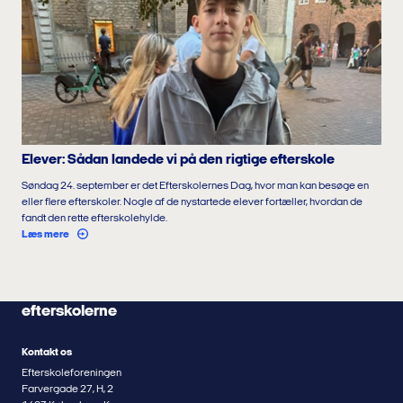
Elever: Sådan landede vi på den rigtige efterskole
Søndag 24. september er det Efterskolernes Dag, hvor man kan besøge en
eller flere efterskoler. Nogle af de nystartede elever fortæller, hvordan de
fandt den rette efterskolehylde.
Læs mere
efterskolerne
Kontakt os
Efterskoleforeningen
Farvergade 27, H, 2