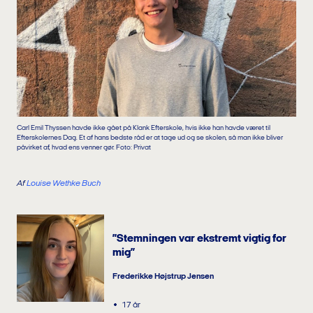
Carl Emil Thyssen havde ikke gået på Klank Efterskole, hvis ikke han havde været til
Efterskolernes Dag. Et af hans bedste råd er at tage ud og se skolen, så man ikke bliver
påvirket af, hvad ens venner gør. Foto: Privat
Af
Louise Wethke Buch
”Stemningen var ekstremt vigtig for
mig”
Frederikke Højstrup Jensen
17 år