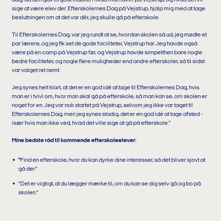
dag, da den gav et godt indblik, i hvad man laver på Vejstrup, og hvad det vil
sige at være elev der. Efterskolernes Dag på Vejstrup, hjalp mig med at tage
beslutningen om at det var dér, jeg skulle gå på efterskole.
Til Efterskolernes Dag, var jeg rundt at se, hvordan skolen så ud, jeg mødte et
par lærere, og jeg fik set de gode faciliteter, Vejstrup har. Jeg havde også
være på en camp på Vejstrup før, og Vejstrup havde simpelthen bare nogle
bedre faciliteter, og nogle flere muligheder end andre efterskoler, så til sidst
var valget ret nemt.
Jeg synes helt klart, at det er en god idé at tage til Efterskolernes Dag, hvis
man er i tvivl om, hvor man skal gå på efterskole, så man kan se, om skolen er
noget for en. Jeg var nok startet på Vejstrup, selvom jeg ikke var taget til
Efterskolernes Dag, men jeg synes stadig, det er en god idé at tage afsted -
især hvis man ikke ved, hvad det ville sige at gå på efterskole.”
Mine bedste råd til kommende efterskoleelever:
"
Find en efterskole, hvor du kan dyrke dine interesser, så det bliver sjovt at
gå der.”
”Det er vigtigt, at du lægger mærke til, om du kan se dig selv gå og bo på
skolen.”