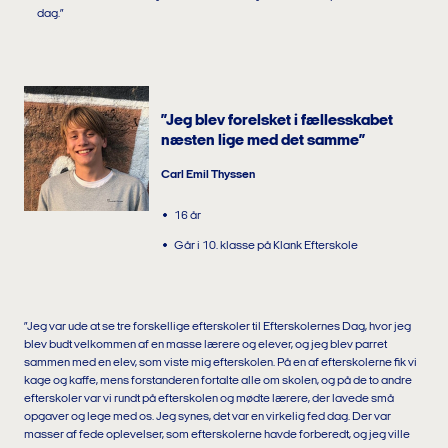
dag.”
”Jeg blev forelsket i fællesskabet
næsten lige med det samme”
Carl Emil Thyssen
16 år
Går i 10. klasse på Klank Efterskole
”Jeg var ude at se tre forskellige efterskoler til Efterskolernes Dag, hvor jeg
blev budt velkommen af en masse lærere og elever, og jeg blev parret
sammen med en elev, som viste mig efterskolen. På en af efterskolerne fik vi
kage og kaffe, mens forstanderen fortalte alle om skolen, og på de to andre
efterskoler var vi rundt på efterskolen og mødte lærere, der lavede små
opgaver og lege med os. Jeg synes, det var en virkelig fed dag. Der var
masser af fede oplevelser, som efterskolerne havde forberedt, og jeg ville