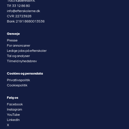
1463 København K
Tlf: 33 12 86 80
info@efterskolerne.dk
CVR: 22723928
Bank: 2191 8680013536
Genveje
Presse
For annoncører
Ledige jobs på efterskoler
Tal og analyser
Tilmeld nyhedsbrev
Cookies og persondata
Privatlivspolitik
Cookiepolitik
Følg os
Facebook
Instagram
YouTube
LinkedIn
X