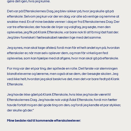
gøre det igen, hvis jeg kunne.
Det var på Efterskolernes Dag, jeg blev sikker på, hvor jeg skulle gå på
efterskole. Selvom jeg kun var der en dag, var alle så venlige og nemme at
snakke med. En af mine bedste venner i dag er fra Efterskolernes Dag. Der
var tre efterskoler, der havde de linjer og valgfag, jeg søgte, men den
oplevelse, jeg fik på Klank Efterskole, var bare nok til at få mig låst fast der.
Jeg blev forelsket i fællesskabet næsten lige med det samme.
Jeg synes, man skal tage afsted, fordi man får et helt andet syn på, hvordan
efterskoler er, når man selv oplever dem, og man får virkelig en fed
oplevelse, som kan hjælpe med at afgøre, hvor man skal gå på efterskole.
For mig var der et par ting, der spillede en rolle. Det første var stemningen
blandt eleverne og lærerne, men også at se dem, der besøgte skolen. Jeg
ved ikke helt, hvordan jeg skal beskrive det, men det var bare fedt på Klank
Efterskole.
Jeg havde ikke gået på Klank Efterskole, hvis ikke jeg havde været til
Efterskolernes Dag. Jeg havde nok valgt Ådal Efterskole, fordi min fætter
havde fortalt mig en del gode ting om den, og fordi jeg kendte et par stykker,
der skulle gå der.”
Mine bedste råd til kommende efterskoleelever: