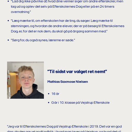
”Lad dig ikke påvirke af, hvad dine venner siger om andre efterskoler, men
tag ud og oplev det selv på Efterskolernes Dag eller på en 24 timers
overnatning.”
”Læg mærke til, om efterskolen har de ting, du søger. Læg mærke til
stemningen, og hvordan de andre elever, der er på besøg til Efterskolernes
Dag, er, for det er nok dem, du skal gå på årgang sammen med.”
”Sørg for, du også synes, lærerne er søde.”
”Til sidst var valget ret nemt”
Mathias Saxmose Nielsen
16 år
Går i 10. klasse på Vejstrup Efterskole
”Jeg var til Efterskolernes Dag på Vejstrup Efterskole i 2019. Det var en god