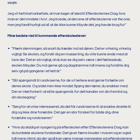
søgte.
Jeg vil helt klart anbefale, at man tager af sted til Efterskolernes Dag, hvis
man er det mindste i tvivl. Jeg troede, at den ene af efterskolerne var
the one
,
men jeg fandt hurtigt ud af, at de ikke kunne tilbyde det, jeg havde brug for.”
Mine bedste råd til kommende efterskoleelever:
”Mærk stemningen, så snart du træder ind ad døren. Det er virkelig, virkelig
vigtigt. Se skolen, og forstil dig en masse ting, du ville kunne ende med at
lave der. Det er så vigtigt, at du kan se dig selv være i det fællesskab,
skolen tilbyder. Du må gerne gå og dagdrømme lidt imens og forstille dig
selv gå på gangene i et helt år.”
”Stil spørgsmål til rundviserne, for de vil hellere end gerne fortælle om
deres skole. Og sidst men ikke mindst: Spørg den lærer, du snakker med.
Der er intet forkert i at stille spørgsmål, for det handler om din fremtid og
din skolegang.”
”Sørg for at virke interesseret, da det får rundviserne til at snakke direkte til
dig og ikke dine forældre. Det gør en stor forskel for både dig, dine
forældre og rundviseren.”
”Hvis du stadig er nysgerrig på efterskolen efter Efterskolerens Dag, kan
du kontakte skolens forstander. Det giver færre knuder i maven og er også
lidt mere intimt, da der godt kan være mange mennesker på efterskolerens