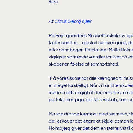
Bukh
Af
Claus Georg Kjær
På Sejergaardens Musikefterskole synge
fællessamling – og stort set hver gang, der
efter sangbogen. Forstander Mette Holm
vigtigste samlende værdier for livet på 
skaber en følelse af samhørighed.
”På vores skole har alle kærlighed til m
er meget forskelligt. Når vi har Efterskol
mødes uafhængigt af den enkeltes forudsæ
perfekt, men pga. det fællesskab, som sa
Mange drenge kæmper med stemmer, der g
de i et kor, er det lettere at skjule, at man
Holmbjerg giver det dem en større lyst til