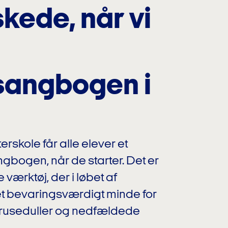
skede, når vi
sangbogen i
skole får alle elever et
gbogen, når de starter. Det er
værktøj, der i løbet af
l et bevaringsværdigt minde for
kruseduller og nedfældede