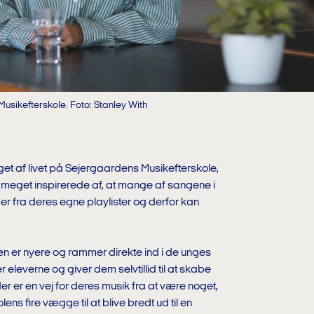
sikefterskole. Foto: Stanley With
et af livet på Sejergaardens Musikefterskole,
g meget inspirerede af, at mange af sangene i
r fra deres egne playlister og derfor kan
 er nyere og rammer direkte ind i de unges
 eleverne og giver dem selvtillid til at skabe
er er en vej for deres musik fra at være noget,
lens fire vægge til at blive bredt ud til en