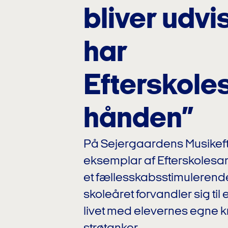
bliver udvi
har
Efterskole
hånden”
På Sejergaardens Musikefter
eksemplar af Efterskolesan
et fællesskabsstimulerende 
skoleåret forvandler sig ti
livet med elevernes egne 