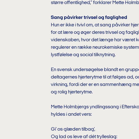
større offentlighed,” forklarer Mette Holmb
Sang påvirker trivsel og faglighed
Hun er ikke i tvivl om, at sang påvirker h
for at lære og øger deres trivsel og fagli
videnskaben, hvor det længe har været ke
regulerer en række neurokemiske systemer
lystfølelse og social tilknytning.
En svensk undersøgelse blandt en gruppe 
deltagernes hjerterytme til at følges ad,
virkning, fordi der er en sammenhæng me
og rolig hjerterytme.
Mette Holmbjergs yndlingssang i Efterskole
hyldes i andet vers:
Gi’ os glæden tilbag’,
Og lad os leve af dét trylleslag: