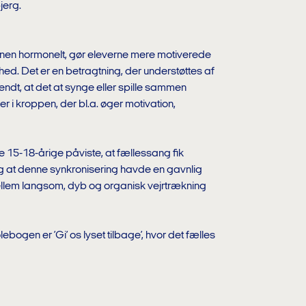
jerg.
jernen hormonelt, gør eleverne mere motiverede
ghed. Det er en betragtning, der understøttes af
ndt, at det at synge eller spille sammen
 i kroppen, der bl.a. øger motivation,
15-18-årige påviste, at fællessang fik
 og at denne synkronisering havde en gavnlig
llem langsom, dyb og organisk vejrtrækning
bogen er ’Gi’ os lyset tilbage’, hvor det fælles