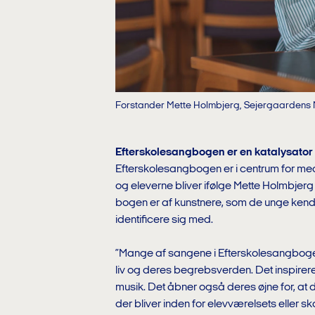
Forstander Mette Holmbjerg, Sejergaardens Mu
Efterskolesangbogen er en katalysator
Efterskolesangbogen er i centrum for meg
og eleverne bliver ifølge Mette Holmbjer
bogen er af kunstnere, som de unge kende
identificere sig med.
”Mange af sangene i Efterskolesangbogen
liv og deres begrebsverden. Det inspirerer
musik. Det åbner også deres øjne for, at d
der bliver inden for elevværelsets eller sko