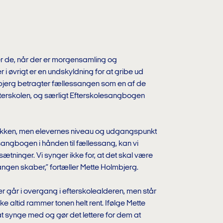
r de, når der er morgensamling og
 i øvrigt er en undskyldning for at gribe ud
bjerg betragter fællessangen som en af de
efterskolen, og særligt Efterskolesangbogen
usikken, men elevernes niveau og udgangspunkt
esangbogen i hånden til fællessang, kan vi
tninger. Vi synger ikke for, at det skal være
ngen skaber,” fortæller Mette Holmbjerg.
år i overgang i efterskolealderen, men står
 ikke altid rammer tonen helt rent. Ifølge Mette
 at synge med og gør det lettere for dem at