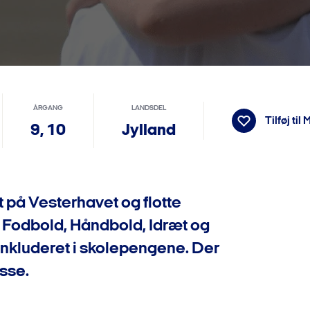
ÅRGANG
LANDSDEL
Tilføj til
M
9,
10
Jylland
 på Vesterhavet og flotte
e, Fodbold, Håndbold, Idræt og
 inkluderet i skolepengene. Der
asse.