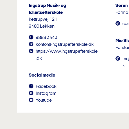
Ingstrup Musik- og
Søren
Idrætsefterskole
Forma
Kettrupvej 121
so
9480 Løkken
9888 3443
Mie S
kontor@ingstrupefterskole.dk
Forsta
https://www.ingstrupefterskole
.dk
mr@
k
Social media
Facebook
Instagram
Youtube