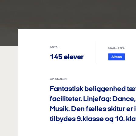
ANTAL
SKOLETYPE
145 elever
Almen
OM SKOLEN
Fantastisk beliggenhed tæt
faciliteter. Linjefag: Danc
Musik. Den fælles skitur er
tilbydes 9.klasse og 10. kl