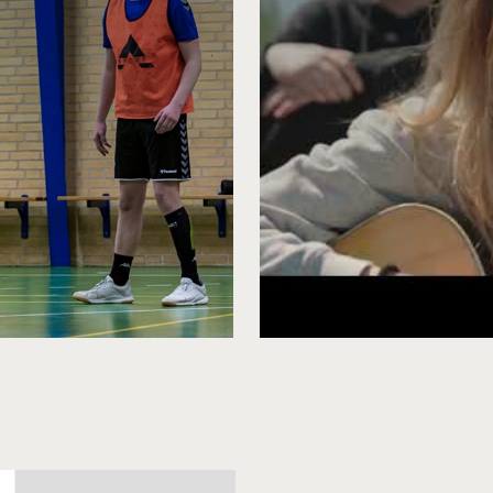
byder en god og alsidig undervisning af dygtige og
slende og struktureret hverdag med en blanding af
 engelsk, fællestimer med historie, kristendom og
POR(T) mere end bevægelse, Mit SPOR
k - niveaudelt efter evne og elevsammensætning.
minton, Atletik, Latin, Dans for sjov, Beachhåndbold,
ene bliver udbudt i det omfang, der er tilmeldinger nok