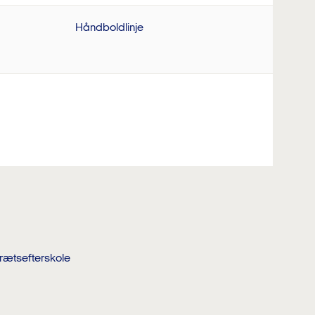
Håndboldlinje
 2026
Ledige
Venteliste
Optaget