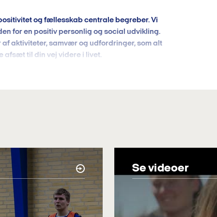
ositivitet og fællesskab centrale begreber. Vi
 for en positiv personlig og social udvikling.
af aktiviteter, samvær og udfordringer, som alt
fsæt til din vej videre i livet.
- vælge et linjefag og evt. valgfag.
sprøver FSA og FS10.
dansk, engelsk, tysk og samfundsfag.
sk, matematik, idræt og naturfagene
Se videoer
ilket giver mulighed for fordybelse og øger det