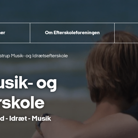
er
Om Efterskoleforeningen
strup Musik- og Idrætsefterskole
usik- og
rskole
 - Idræt - Musik