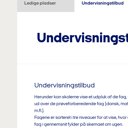
Ledige pladser
Undervisningstilbud
Vi har ca. 145 elever fordelt på en 9.klass
Undervisningst
Beregn pris
Ledige plad
LINJER
Undervisningstilbud
Her kan du beregne, hvad du se
(din egenbetaling) for et efter
Herunder kan skolerne vise et udpluk af de fag,
Idræt
efter elevstøtte fra staten er fra
ud over de prøveforberedende fag (dansk, mat
m.fl.).
Beregningen er kun tilgængelig for de skoleår, h
Fagene er sorteret i tre niveauer for at vise, hvo
om den statslige elevstøtte. Vi tilføjer et nyt sko
fag i gennemsnit fylder på skemaet om ugen.