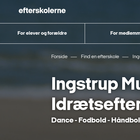
For elever og forældre
For medlemm
Forside
Find en efterskole
Ing
Ingstrup M
Idrætsefte
Dance - Fodbold - Håndbold