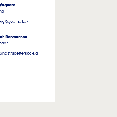
 Ørgaard
nd
erg@godmail.dk
loth Rasmussen
nder
ingstrupefterskole.d