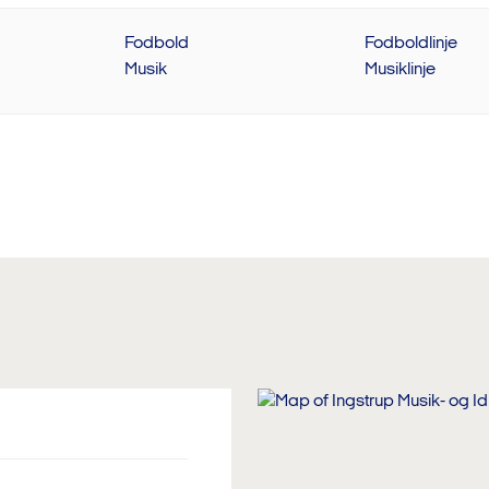
Piger
Fodbold
Fodboldlinje
Musik
Musiklinje
Ledige pladser opdateret: 5. august