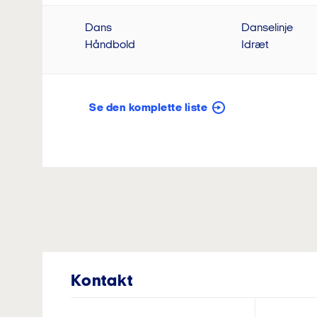
Dans
Danselinje
Beregn
Håndbold
Idræt
Nulstil formular
Se den komplette liste
Kontakt