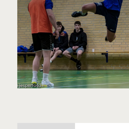
10. klasse
Vi prioriterer de boglige fag højt, og til
engagerede undervisere. Vi har en afvek
obligatoriske fag, linjefag og valgfag.
De obligatoriske fag er dansk, matematik,
samfundsfag.
SPOR: Naturen rundt, Global connect, S
Linjefag:
Dance, fodbold, håndbold, idræt og musi
Periodefag:
F.eks. Instrument, klatring, lydstudie, Bad
Volley, Futsal, Løb, karate m.m. - Valgfag
til at danne et hold.