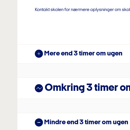
fremlægger sit forslag til det følgende års finans
Dance
Kontakt skolen for nærmere oplysninger om skol
Får du beskeden 'Pris ikke tilgængelig', skyldes
endnu ikke har indtastet deres ugepris for det
Prøv at bruge et andet skoleår for at få en prisid
Fodbold
SKOLEÅR
Mere end 3 timer om ugen
Vælg Skoleår
ANTAL BØRN I HUSTANDEN UNDER 18. EKSL. BARNET DER SKAL PÅ
Håndbold
EFTERSKOLE
Omkring 3 timer o
0 børn
INDKOMSTGRUNDLAG TO ÅR FØR SKOLESTART
Musik
Mindre end 3 timer om ugen