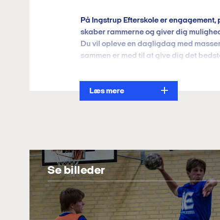
På Ingstrup Efterskole er engagement, p
skaber rammerne og giver dig muligheden
Du vil opleve en dagligdag med masser 
sammen er med til at give dig det bedste a
Undervisning
Alle elever skal – foruden de boglige fag 
Læs mere
Året afsluttes med folkeskolens afgang
I 9.klasse deler vi fagene i to..
.
Fra august-december: Undervisning i 
Fra januar til juni: Undervisning i dan
Se billeder
Der fokuseres på færre fag ad gangen, hv
faglige fokus.