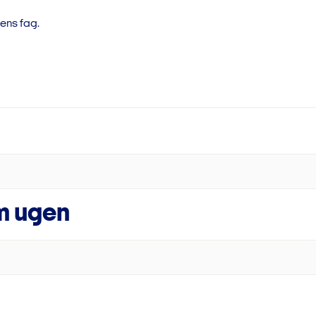
lov.
ens fag.
 det at denne efterskole
Piger
 pågældende skoleår.
é.
Drenge
Piger
Drenge
m ugen
Piger
Drenge