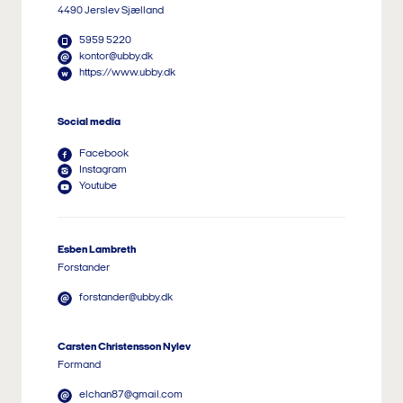
4490 Jerslev Sjælland
5959 5220
kontor@ubby.dk
https://www.ubby.dk
Social media
Facebook
Instagram
Youtube
Esben Lambreth
Forstander
forstander@ubby.dk
Carsten Christensson Nylev
Formand
elchan87@gmail.com