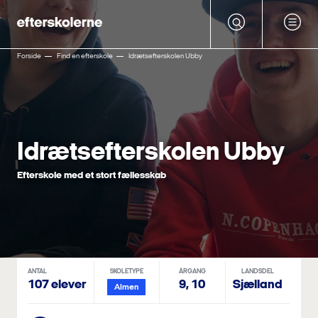
Forside
Find en efterskole
Idrætsefterskolen Ubby
Idrætsefterskolen Ubby
Efterskole med et stort fællesskab
ANTAL
SKOLETYPE
ÅRGANG
LANDSDEL
107 elever
9,
10
Sjælland
Almen