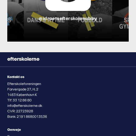
@idraetsefterskolenubby
efterskolerne
Kontakt os
Efterskoleforeningen
Farvergade 27, H, 2
1463 København K
Tlf: 33 12 86 80
info@efterskolerne.dk
CVR: 22723928
Bank: 2191 8680013536
Genveje