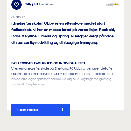
Tilføj til
Mine skoler
OM SKOLEN
Idrætsefterskolen Ubby er en efterskole med et stort
fællesskab. Vi har en masse idræt på vores linjer: Fodbold,
Dans & Rytme, Fitness og Spring. Vi lægger vægt på både
din personlige udvikling og din boglige fremgang.
FÆLLESSKAB, FAGLIGHED OG INDIVIDUALITET
Vi er en idrætsefterskole på Sjælland. På Ubby bliver du en del af et
stærkt fællesskab og vores Ubby-familie. Her får du mulighed for at
bryde dine egne grænser og udvikle dig. Vi vil også gerne give dig
nogle AHA-oplevelser!
Hos os er der plads til alle, der vil give den "en skalle" såvel fagligt som
fysisk. Vi er en almen idrætsefterskole, og her er der fart over feltet, og
alle dage er forskellige.
Læs mere
Har du lyst til et skoleår fyldt med personlig udvikling og faglige
udfordringer, skal du vælge os!