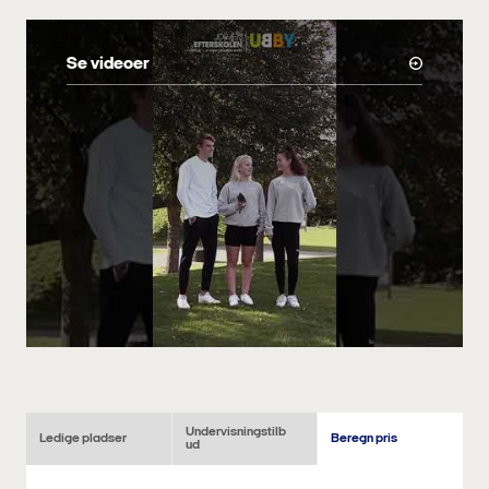
DIT SKOLEÅR
Vi tager os tid til samtale og eftertænksomhed. På Ubby forventer vi, at
du tænker dig om og er hensynsfuld overfor andre. Hos os taler vi ikke til
hinanden, men med hinanden.
Se videoer
Du har frihed under ansvar, lærerne på vores skole er godt forberedte til
timerne, og vi har som udgangspunkt de samme forventninger til dig.
Vi sætter fagligheden i højsædet. Vi sætter en ære i, at du får de
udfordringer, der passer til dig. Derfor forventer vi, at du er topmotiveret
for at lære. At du deltager, møder op til tiden og gør dit allerbedste.
LINJEFAG
På Idrætsefterskolen Ubby er vi vilde med sport! Her kan du vælge
mellem fire linjefag:
Springgymnastik
Dans & rytme
Fodbold –
for drenge
Fitness
Undervisningstilb
Ledige pladser
Beregn pris
ud
Du har dit linjefag 6 lektioner om ugen hele året, og derudover kan du
prøve dig selv af i en lang række valgfag!