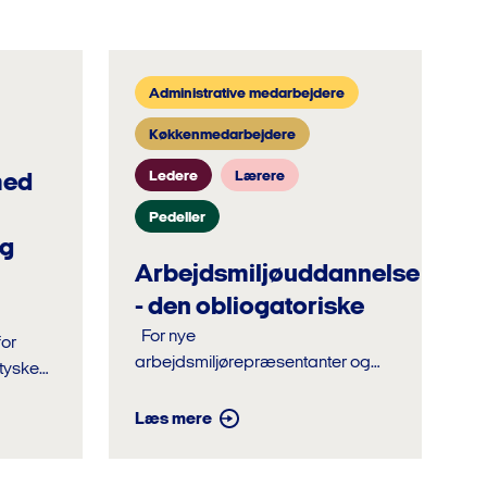
Administrative medarbejdere
Køkkenmedarbejdere
Ledere
Lærere
med
Pedeller
og
Arbejdsmiljøuddannelse
- den obliogatoriske
For nye
arbejdsmiljørepræsentanter og
tyske
ledere, der skal på den
obligatoriske
Læs mere
arbejdsmiljøuddannelse.
Uddannelsen udbydes af Leve