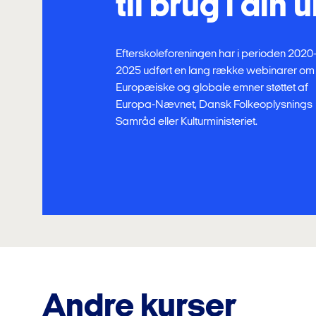
til brug i din
Efterskoleforeningen har i perioden 2020
2025 udført en lang række webinarer om
Europæiske og globale emner støttet af
Europa-Nævnet, Dansk Folkeoplysnings
Samråd eller Kulturministeriet.
Andre kurser