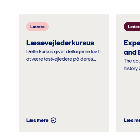
Lærere
Leder
Læsevejlederkursus
Expe
and 
Dette kursus giver deltagerne lov til
at være testvejledere på deres
The cou
respektive skole, så man f.eks. kan
history
tage den digitale ordblindetest.
how Bre
relationshi
discuss
Læs mere
Læs m