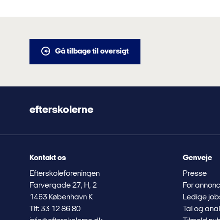
Gå tilbage til oversigt
efterskolerne
Kontakt os
Genveje
Efterskoleforeningen
Presse
Farvergade 27, H, 2
For annonc
1463 København K
Ledige job
Tlf: 33 12 86 80
Tal og ana