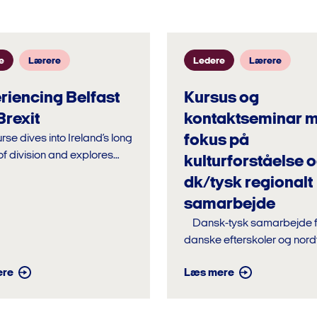
e
Lærere
Ledere
Lærere
riencing Belfast
Kursus og
Brexit
kontaktseminar 
fokus på
rse dives into Ireland’s long
 of division and explores
kulturforståelse 
xit has affected its
dk/tysk regionalt
p with the EU. We’ll also
samarbejde
 separatist...
Dansk-tysk samarbejde for
danske efterskoler og nord
skoler ved Østersøen. Program
ere
Læs mere
Workshop for interkulturelt
samarbejde...