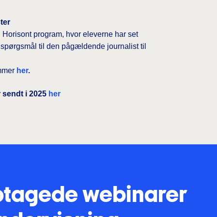
ter
 Horisont program, hvor eleverne har set
spørgsmål til den pågældende journalist til
ammer
her
.
 sendt i 2025
her
tagede webinarer