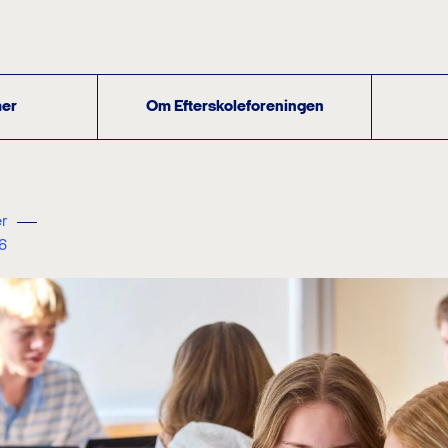
er
Om Efterskoleforeningen
r
6