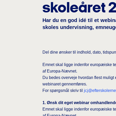
skoleåret 
Har du en god idé til et web
skoles undervisning, emneuge
Del dine ønsker til indhold, dato, tidsp
Emnet skal ligge indenfor europæiske t
af Europa-Nævnet.
Du bedes overveje hvordan flest muligt e
webinaret gennemføres.
For spørgsmål skriv til
jcj@efterskolerne
1. Ønsk dit eget webinar omhandlen
Emnet skal ligge indenfor europæiske t
af Europa-Nævnet.