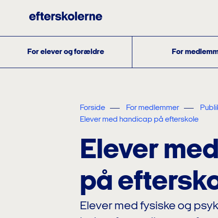
For elever og forældre
For medlemm
Forside
For medlemmer
Publi
Elever med handicap på efterskole
Elever me
på eftersk
Elever med fysiske og psy