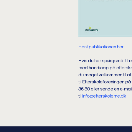
Hent publikationen her
Hvis du har spørgsmål til e
med handicap på efterskol
du meget velkommen til at 
til Efterskoleforeningen på
86 80 eller sende en e-mai
til
info@efterskolerne.dk