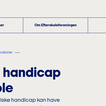
er
Om Efterskoleforeningen
kationer
d handicap
ole
kiske handicap kan have