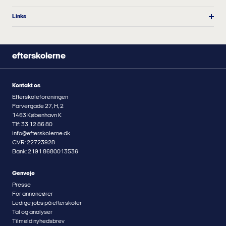
Links
efterskolerne
Kontakt os
Efterskoleforeningen
Farvergade 27, H, 2
1463 København K
Tlf: 33 12 86 80
info@efterskolerne.dk
CVR: 22723928
Bank: 2191 8680013536
Genveje
Presse
For annoncører
Ledige jobs på efterskoler
Tal og analyser
Tilmeld nyhedsbrev