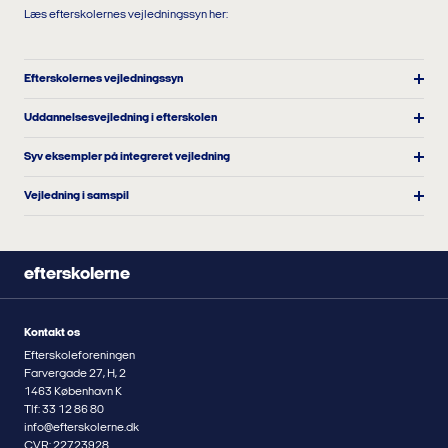
Læs efterskolernes vejledningssyn her:
Efterskolernes vejledningssyn
Uddannelsesvejledning i efterskolen
Syv eksempler på integreret vejledning
Vejledning i samspil
efterskolerne
Kontakt os
Efterskoleforeningen
Farvergade 27, H, 2
1463 København K
Tlf: 33 12 86 80
info@efterskolerne.dk
CVR: 22723928