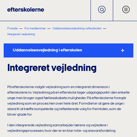
Forside
For medlemmer
Uddannelsesvejledning i efterskolen
Integreret vejledning
Uddannelsesvejledning i efterskolen
Integreret vejledning
På efterskolerne indgår vejledning som en integreret dimension i
efterskolens liv. Vejledning på en efterskole tager udgangspunkt i den enkelte
unge men bruger også fællesskabets muligheder. På efterskolerne foregår
vejledning som en proces hen over hele året. Formålet er at gøre de unge i
stand til at træffe kompetente og reflekterede valg for fremtiden, som de
bliver glade for.
I den integrerede vejledning samarbejder lærere og vejledere i
vejledningsprocessen, hvor der er en klar rolle- og ansvarsfordeling.