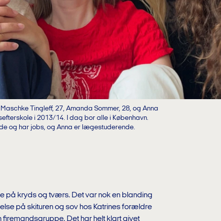
e Maschke Tingleff, 27, Amanda Sommer, 28, og Anna
fterskole i 2013/14. I dag bor alle i København.
e og har jobs, og Anna er lægestuderende.
de på kryds og tværs. Det var nok en blanding
relse på skituren og sov hos Katrines forældre
en firemandsgruppe. Det har helt klart givet