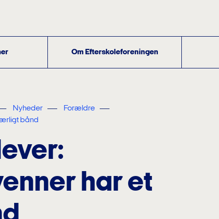
er
Om Efterskoleforeningen
Nyheder
Forældre
særligt bånd
lever:
venner har et
nd