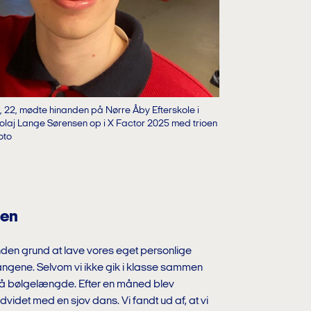
 22, mødte hinanden på Nørre Åby Efterskole i
laj Lange Sørensen op i X Factor 2025 med trioen
foto
men
nden grund at lave vores eget personlige
angene. Selvom vi ikke gik i klasse sammen
 på bølgelængde. Efter en måned blev
dvidet med en sjov dans. Vi fandt ud af, at vi