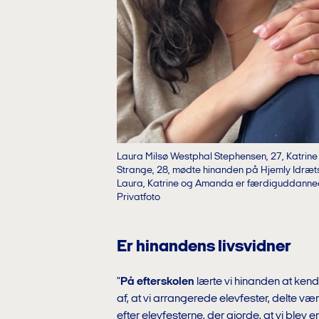
Laura Milsø Westphal Stephensen, 27, Katrin
Strange, 28, mødte hinanden på Hjemly Idrætse
Laura, Katrine og Amanda er færdiguddanned
Privatfoto
Er hinandens livsvidner
"
På efterskolen
lærte vi hinanden at ken
af, at vi arrangerede elevfester, delte væ
efter elevfesterne, der gjorde, at vi blev 