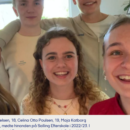
elsen, 18, Celina Otto Poulsen, 19, Maja Katborg
 mødte hinanden på Salling Efterskole i 2022/23. I