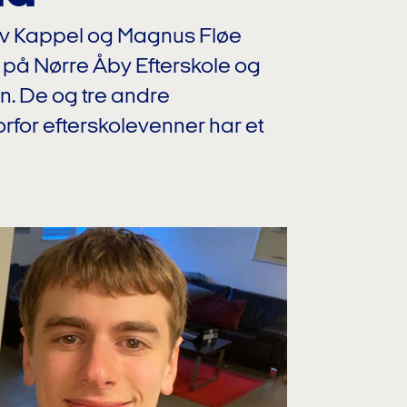
tav Kappel og Magnus Fløe
på Nørre Åby Efterskole og
n. De og tre andre
rfor efterskolevenner har et