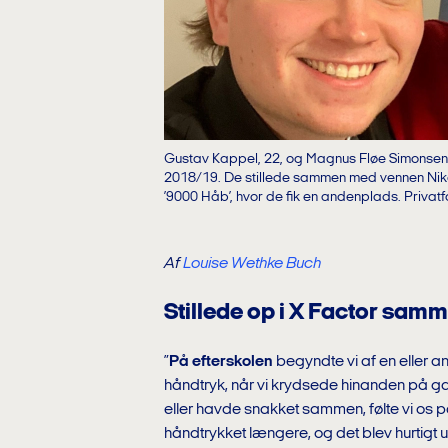
Gustav Kappel, 22, og Magnus Fløe Simonsen,
2018/19. De stillede sammen med vennen Niko
’9000 Håb’, hvor de fik en andenplads. Privat
Af
Louise Wethke Buch
Stillede op i X Factor sam
”
På efterskolen
begyndte vi af en eller a
håndtryk, når vi krydsede hinanden på g
eller havde snakket sammen, følte vi os
håndtrykket længere, og det blev hurtigt u