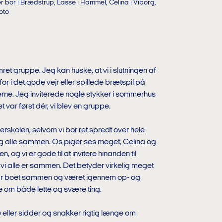
r bor i Brædstrup, Lasse i Hammel, Celina i Viborg,
oto
et gruppe. Jeg kan huske, at vi i slutningen af
r i det gode vejr eller spillede brætspil på
rne. Jeg inviterede nogle stykker i sommerhus
t var først dér, vi blev en gruppe.
terskolen, selvom vi bor ret spredt over hele
og alle sammen. Os piger ses meget, Celina og
 og vi er gode til at invitere hinanden til
i alle er sammen. Det betyder virkelig meget
har boet sammen og været igennem op- og
ke om både lette og svære ting.
ure eller sidder og snakker rigtig længe om