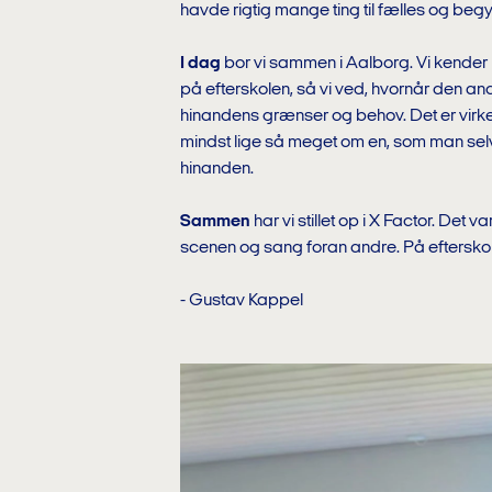
havde rigtig mange ting til fælles og beg
I dag
bor vi sammen i Aalborg. Vi kender
på efterskolen, så vi ved, hvornår den and
hinandens grænser og behov. Det er virke
mindst lige så meget om en, som man selv 
hinanden.
Sammen
har vi stillet op i X Factor. Det 
scenen og sang foran andre. På efterskol
- Gustav Kappel