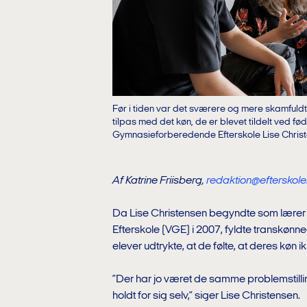
Før i tiden var det sværere og mere skamfuldt f
tilpas med det køn, de er blevet tildelt ved 
Gymnasieforberedende Efterskole Lise Chris
Af Katrine Friisberg,
redaktion@efterskole
Da Lise Christensen begyndte som lær
Efterskole (VGE) i 2007, fyldte transkønn
elever udtrykte, at de følte, at deres køn i
”Der har jo været de samme problemstill
holdt for sig selv,” siger Lise Christensen.