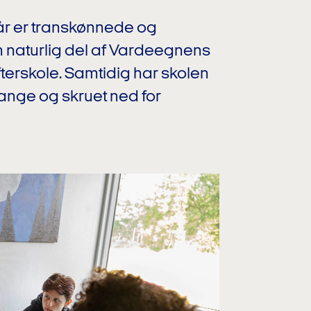
e år er transkønnede og
 naturlig del af Vardeegnens
rskole. Samtidig har skolen
nge og skruet ned for