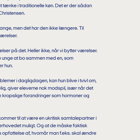
t tænke i traditionelle køn. Det er der sådan
 Christensen.
nge, men det har den ikke længere. Til
ærelser.
ser på det. Heller ikke, når vi bytter værelser.
 de unge at bo sammen med en, som
er hun.
lemer i dagligdagen, kan hun blive i tvivl om,
lig, giver eleverne nok modspil, især når det
 kropslige forandringer som hormoner og
ommer til at være en ukritisk samtalepartner i
rhovedet muligt. Og at de måske faktisk
s opfattelse af, hvornår man f.eks. skal ændre