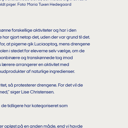
oldt piger. Foto: Maria Tuxen Hedegaard
nne forskellige aktiviteter og har i den
 har gjort netop det, uden der var grund til det.
n for, at pigerne gik Luciaoptog, mens drengene
kolen i stedet for eleverne selv vælge, om de
, nonbinære og transkønnede tog imod
 lærere arrangerer en aktivitet med
udprodukter af naturlige ingredienser.
tet, så protesterer drengene. For det vil de
med,” siger Lise Christensen.
 de tidligere har kategoriseret som
g er opløst på en anden måde, end vi havde