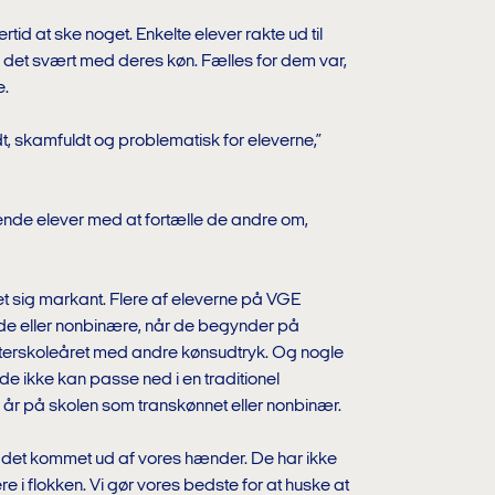
tid at ske noget. Enkelte elever rakte ud til
 det svært med deres køn. Fælles for dem var,
e.
t, skamfuldt og problematisk for eleverne,”
ende elever med at fortælle de andre om,
et sig markant. Flere af eleverne på VGE
ede eller nonbinære, når de begynder på
efterskoleåret med andre kønsudtryk. Og nogle
 de ikke kan passe ned i en traditionel
år på skolen som transkønnet eller nonbinær.
r det kommet ud af vores hænder. De har ikke
gere i flokken. Vi gør vores bedste for at huske at