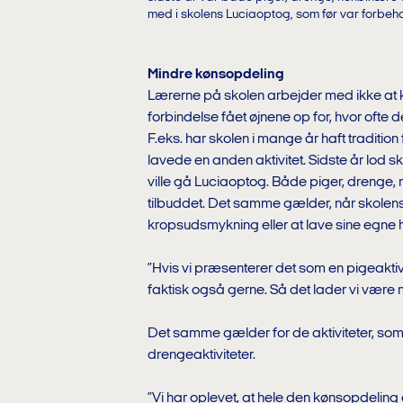
med i skolens Luciaoptog, som før var forbeh
Mindre kønsopdeling
Lærerne på skolen arbejder med ikke at kø
forbindelse fået øjnene op for, hvor ofte de
F.eks. har skolen i mange år haft traditio
lavede en anden aktivitet. Sidste år lod s
ville gå Luciaoptog. Både piger, drenge
tilbuddet. Det samme gælder, når skolens
kropsudsmykning eller at lave sine egne h
”Hvis vi præsenterer det som en pigeaktivi
faktisk også gerne. Så det lader vi være 
Det samme gælder for de aktiviteter, som
drengeaktiviteter.
”Vi har oplevet, at hele den kønsopdelin