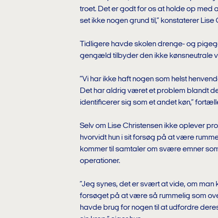
troet. Det er godt for os at holde op med a
set ikke nogen grund til,” konstaterer Lise
Tidligere havde skolen drenge- og pigega
gengæld tilbyder den ikke kønsneutrale v
”Vi har ikke haft nogen som helst henvendel
Det har aldrig været et problem blandt
identificerer sig som et andet køn,” fortæll
Selv om Lise Christensen ikke oplever prob
hvorvidt hun i sit forsøg på at være rumme
kommer til samtaler om svære emner som
operationer.
”Jeg synes, det er svært at vide, om man k
forsøget på at være så rummelig som ove
havde brug for nogen til at udfordre dere