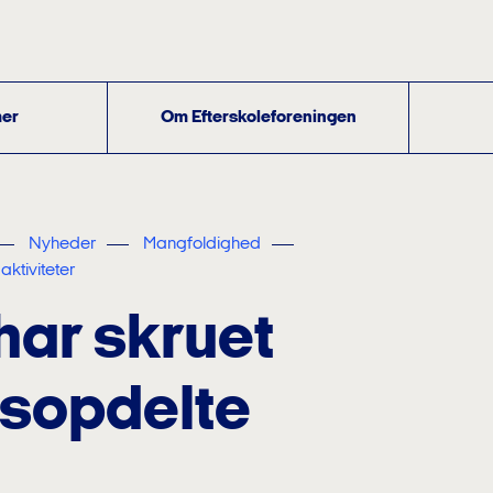
er
Om Efterskoleforeningen
Nyheder
Mangfoldighed
aktiviteter
har skruet
nsopdelte