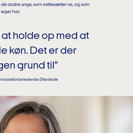
it de andre unge, som irettesætter os, og som
 siger hun.
s at holde op med at
le køn. Det er der
en grund til”
ymnasieforberedende Efterskole