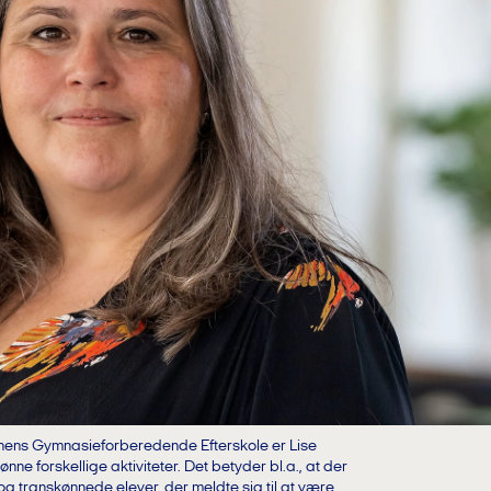
ens Gymnasieforberedende Efterskole er Lise
ne forskellige aktiviteter. Det betyder bl.a., at der
g transkønnede elever, der meldte sig til at være