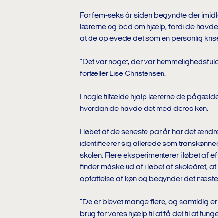
For fem-seks år siden begyndte der imidler
lærerne og bad om hjælp, fordi de havde
at de oplevede det som en personlig kris
”Det var noget, der var hemmelighedsfuld
fortæller Lise Christensen.
I nogle tilfælde hjalp lærerne de pågæld
hvordan de havde det med deres køn.
I løbet af de seneste par år har det ændr
identificerer sig allerede som transkønn
skolen. Flere eksperimenterer i løbet af 
finder måske ud af i løbet af skoleåret, at
opfattelse af køn og begynder det næste 
”De er blevet mange flere, og samtidig e
brug for vores hjælp til at få det til at fun