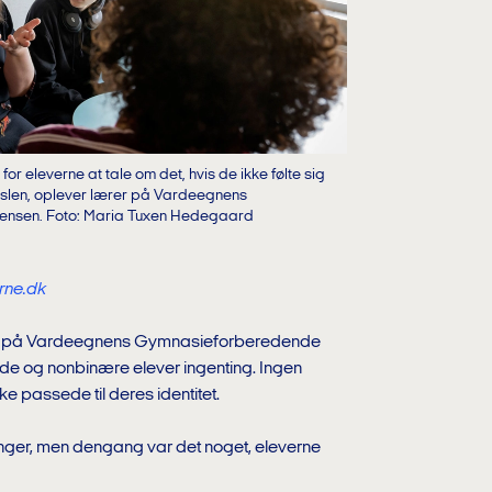
or eleverne at tale om det, hvis de ikke følte sig
fødslen, oplever lærer på Vardeegnens
tensen. Foto: Maria Tuxen Hedegaard
rne.dk
er på Vardeegnens Gymnasieforberedende
ede og nonbinære elever ingenting. Ingen
kke passede til deres identitet.
inger, men dengang var det noget, eleverne