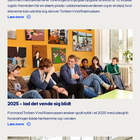
Sammen med skolerne er foreningens vigtigste opgave at sikre, at 10. klasse
også i fremtiden får en stærk plads i uddannelsesverdenen og er et sted, hvor
eleverne kan udvikle sig, skriver Torben Vind Rasmussen.
Læs mere
2025 – lad det vende sig blidt
Formand Torben Vind Rasmussen ønsker godt nytår i et 2025 med udsigt til
forandringer både herhjemme og i verden.
Læs mere