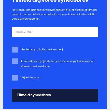
Tilmeld dig vores nyhedsbrev
Her kan du tilmelde dig vores nyhedsbrev(e). Når du trykker tilmeld,
giver du automatisk dit samtykke til brugen af dine data i forhold til
vores privatlivspolitik.
Medlemsnyt (til alle medlemmer)
Administrativt nyt (til skolernes ledelse og administration)
Kræver medlemslogin
Vejledningsnyt