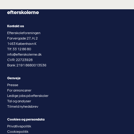
efterskolerne
Kontakt os
Efterskoleforeningen
Farvergade 27, H, 2
1463 København K
Tlf: 33 12 86 80
info@efterskolerne.dk
CVR: 22723928
Bank: 2191 8680013536
Genveje
Presse
For annoncører
Ledige jobs på efterskoler
Tal og analyser
Tilmeld nyhedsbrev
Cookies og persondata
Privatlivspolitik
Cookiepolitik