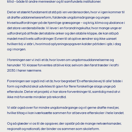
tillid – både til andre mennesker og til samfundets institutioner.
Det er et stærkt fundament at stå på i en verdensorden, hvor vi igen kommer til
at drøfte uddannelsesreform, faldende ungdomsårgange og unges
trivselsudfordringer på de hjemlige græsgange – og krig, klima og ubalance i
det store verdensbillede. Vi lever i en forandringskultur, hvor mange unge er
udfordret på at finde det stabile anker og den stabile klippe, de kan stå på
mødet med livets udfordringer. Evnen til at oplive ændrer sig ikke uanset
hvilken tid, vi står i, hvorimod oplysningsopgaven kalder på tiden i går, i dag
og i morgen.
I foreningen ser vi ind i et år, hvor loven om ungdomsuddannelserne og
herunder 10. klasse forventes at blive klar, selvom den først træder i kraft i
2030. I hører nærmere.
Foreningen ser også ind i et år, hvor begrebet 'En efterskolevej til alle' både i
form og indhold skal udvikles til gavn for flere forskellige slags unge på
efterskole. Det er et projekt, vi har store forventninger til, samtidig med at vi
ikke må forvente mirakler på rekordtid.
Vi står også over for mindre ungdomsårgange og vil gerne drøfte med jer,
hvilke tiltag vi kan iværksætte sammen for at bevare efterskoler i hele landet.
Og så glæder vi os til de opgaver, der opstår på de mange netværksmøder,
regionalt og nationalt, der binder os sammen som skoleform.