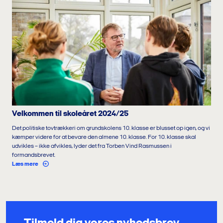
Velkommen til skoleåret 2024/25
Det politiske tovtrækkeri om grundskolens 10. klasse er blusset op igen, og vi
kæmper videre for at bevare den almene 10. klasse. For 10. klasse skal
udvikles – ikke afvikles, lyder det fra Torben Vind Rasmussen i
formandsbrevet.
Læs mere