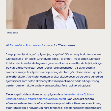
Trine Bukh
Af
Torben Vind Rasmussen
, formand for Efterskolerne
"Jeg opliver først, og så oplyser jeg bagefter." Sådan sagde skolemanden
Christen Kold i en tale til Grundtvig i 1866. I år er det 175 år siden, Christen
Kold startede sin første højskole (som reelt set var en efterskole) i Ryslinge
på Fyn. Og selvom stort set alt vel er forandret på de 175 år, er det min
overbevisning, at det præcis er oplivning, der foregår i disse første uger på
alle efterskoler. Aktiviteter og ritualer skal skabe det mod og den tryghed og
hjemlighed, som netop skaber lysten til også at møde både sit eget liv og
verden gennem skole, undervisning og fag. Først oplive, så oplyse!
Det er også både oplivende og oplysende at
læse den store Epinion-
undersøgelse, vi offentliggjorde ved skolestart
. Den viser, at tidligere
efterskoleelever fem år efter efterskoleopholdet har flere nære relationer,
stærkere sociale netværk, mindre tendens til ensomhed og markant højere