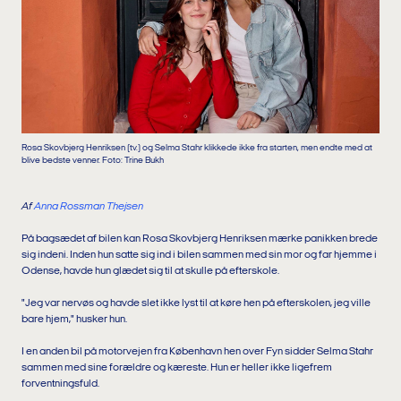
Rosa Skovbjerg Henriksen (tv.) og Selma Stahr klikkede ikke fra starten, men endte med at
blive bedste venner. Foto: Trine Bukh
Af
Anna Rossman Thejsen
På bagsædet af bilen kan Rosa Skovbjerg Henriksen mærke panikken brede
sig indeni. Inden hun satte sig ind i bilen sammen med sin mor og far hjemme i
Odense, havde hun glædet sig til at skulle på efterskole.
"Jeg var nervøs og havde slet ikke lyst til at køre hen på efterskolen, jeg ville
bare hjem," husker hun.
I en anden bil på motorvejen fra København hen over Fyn sidder Selma Stahr
sammen med sine forældre og kæreste. Hun er heller ikke ligefrem
forventningsfuld.