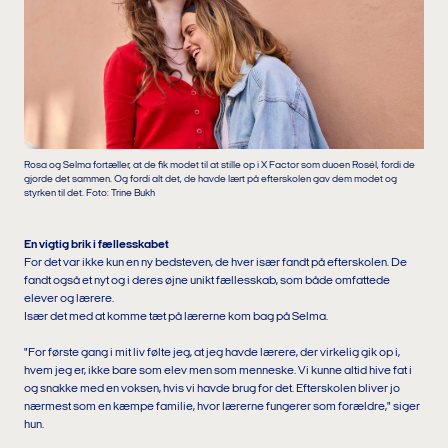
Rosa og Selma fortæller, at de fik modet til at stille op i X Factor som duoen Rosél, fordi de
gjorde det sammen. Og fordi alt det, de havde lært på efterskolen gav dem modet og
styrken til det. Foto: Trine Bukh
En vigtig brik i fællesskabet
For det var ikke kun en ny bedsteven, de hver især fandt på efterskolen. De
fandt også et nyt og i deres øjne unikt fællesskab, som både omfattede
elever og lærere.
Især det med at komme tæt på lærerne kom bag på Selma.
"For første gang i mit liv følte jeg, at jeg havde lærere, der virkelig gik op i,
hvem jeg er, ikke bare som elev men som menneske. Vi kunne altid hive fat i
og snakke med en voksen, hvis vi havde brug for det. Efterskolen bliver jo
nærmest som en kæmpe familie, hvor lærerne fungerer som forældre," siger
hun.