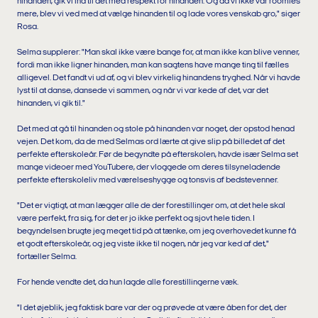
hinanden, gik vi ind til det med respekt for hinanden. Og da vi ikke var roomies
mere, blev vi ved med at vælge hinanden til og lade vores venskab gro," siger
Rosa.
Selma supplerer: "Man skal ikke være bange for, at man ikke kan blive venner,
fordi man ikke ligner hinanden, man kan sagtens have mange ting til fælles
alligevel. Det fandt vi ud af, og vi blev virkelig hinandens tryghed. Når vi havde
lyst til at danse, dansede vi sammen, og når vi var kede af det, var det
hinanden, vi gik til."
Det med at gå til hinanden og stole på hinanden var noget, der opstod henad
vejen. Det kom, da de med Selmas ord lærte at give slip på billedet af det
perfekte efterskoleår. Før de begyndte på efterskolen, havde især Selma set
mange videoer med YouTubere, der vloggede om deres tilsyneladende
perfekte efterskoleliv med værelseshygge og tonsvis af bedstevenner.
"Det er vigtigt, at man lægger alle de der forestillinger om, at det hele skal
være perfekt, fra sig, for det er jo ikke perfekt og sjovt hele tiden. I
begyndelsen brugte jeg meget tid på at tænke, om jeg overhovedet kunne få
et godt efterskoleår, og jeg viste ikke til nogen, når jeg var ked af det,"
fortæller Selma.
For hende vendte det, da hun lagde alle forestillingerne væk.
"I det øjeblik, jeg faktisk bare var der og prøvede at være åben for det, der