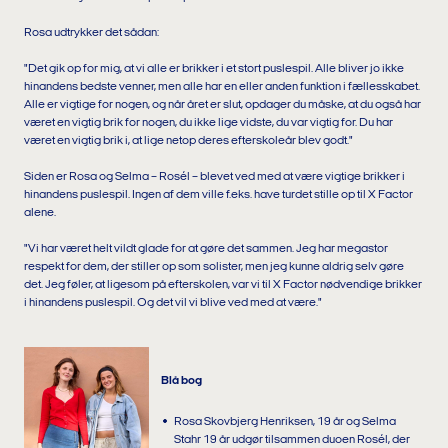
Rosa udtrykker det sådan:
"Det gik op for mig, at vi alle er brikker i et stort puslespil. Alle bliver jo ikke
hinandens bedste venner, men alle har en eller anden funktion i fællesskabet.
Alle er vigtige for nogen, og når året er slut, opdager du måske, at du også har
været en vigtig brik for nogen, du ikke lige vidste, du var vigtig for. Du har
været en vigtig brik i, at lige netop deres efterskoleår blev godt."
Siden er Rosa og Selma – Rosél – blevet ved med at være vigtige brikker i
hinandens puslespil. Ingen af dem ville f.eks. have turdet stille op til X Factor
alene.
"Vi har været helt vildt glade for at gøre det sammen. Jeg har megastor
respekt for dem, der stiller op som solister, men jeg kunne aldrig selv gøre
det. Jeg føler, at ligesom på efterskolen, var vi til X Factor nødvendige brikker
i hinandens puslespil. Og det vil vi blive ved med at være."
Blå bog
Rosa Skovbjerg Henriksen, 19 år og Selma
Stahr 19 år udgør tilsammen duoen Rosél, der