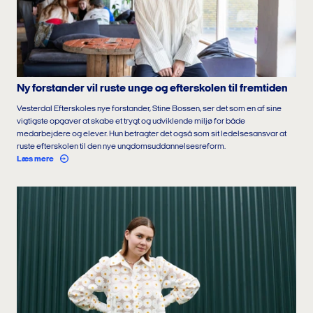
Ny forstander vil ruste unge og efterskolen til fremtiden
Vesterdal Efterskoles nye forstander, Stine Bossen, ser det som en af sine
vigtigste opgaver at skabe et trygt og udviklende miljø for både
medarbejdere og elever. Hun betragter det også som sit ledelsesansvar at
ruste efterskolen til den nye ungdomsuddannelsesreform.
Læs mere