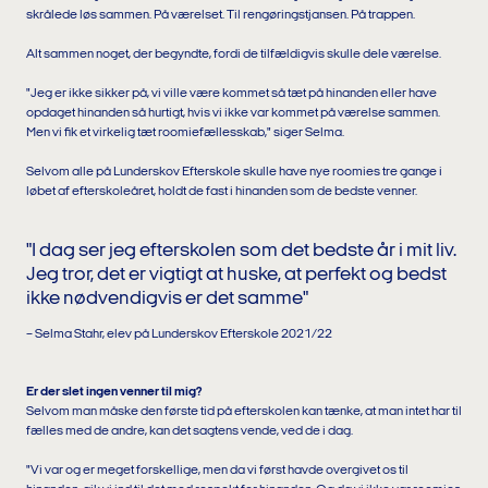
skrålede løs sammen. På værelset. Til rengøringstjansen. På trappen.
Alt sammen noget, der begyndte, fordi de tilfældigvis skulle dele værelse.
"Jeg er ikke sikker på, vi ville være kommet så tæt på hinanden eller have
opdaget hinanden så hurtigt, hvis vi ikke var kommet på værelse sammen.
Men vi fik et virkelig tæt roomiefællesskab," siger Selma.
Selvom alle på Lunderskov Efterskole skulle have nye roomies tre gange i
løbet af efterskoleåret, holdt de fast i hinanden som de bedste venner.
"I dag ser jeg efterskolen som det bedste år i mit liv.
Jeg tror, det er vigtigt at huske, at perfekt og bedst
ikke nødvendigvis er det samme"
– Selma Stahr, elev på Lunderskov Efterskole 2021/22
Er der slet ingen venner til mig?
Selvom man måske den første tid på efterskolen kan tænke, at man intet har til
fælles med de andre, kan det sagtens vende, ved de i dag.
"Vi var og er meget forskellige, men da vi først havde overgivet os til