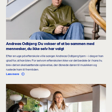
Andreas Odbjerg: Du vokser af at bo sammen med
mennesker, du ikke selv har valgt
Efter en uge på efterskole ville sanger Andreas Odbjerg hjem – i dag er han
glad for, at han blev. For selvom efterskolen ikke var det bedste år i hans liv,
blev det en skelsættende oplevelse, der åbnede døren til musikken og
rustede ham til fremtiden.
Læs mere