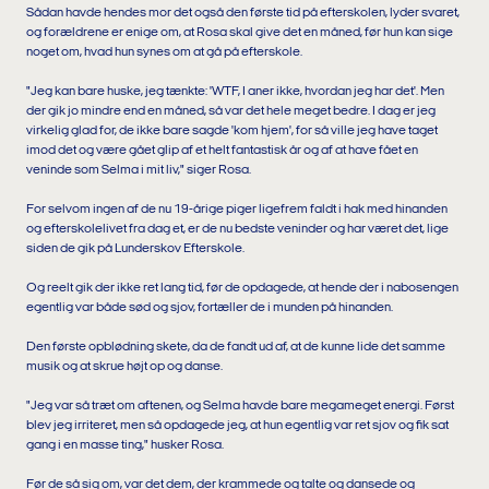
Sådan havde hendes mor det også den første tid på efterskolen, lyder svaret,
og forældrene er enige om, at Rosa skal give det en måned, før hun kan sige
noget om, hvad hun synes om at gå på efterskole.
"Jeg kan bare huske, jeg tænkte: 'WTF, I aner ikke, hvordan jeg har det'. Men
der gik jo mindre end en måned, så var det hele meget bedre. I dag er jeg
virkelig glad for, de ikke bare sagde 'kom hjem', for så ville jeg have taget
imod det og være gået glip af et helt fantastisk år og af at have fået en
veninde som Selma i mit liv," siger Rosa.
For selvom ingen af de nu 19-årige piger ligefrem faldt i hak med hinanden
og efterskolelivet fra dag et, er de nu bedste veninder og har været det, lige
siden de gik på Lunderskov Efterskole.
Og reelt gik der ikke ret lang tid, før de opdagede, at hende der i nabosengen
egentlig var både sød og sjov, fortæller de i munden på hinanden.
Den første opblødning skete, da de fandt ud af, at de kunne lide det samme
musik og at skrue højt op og danse.
"Jeg var så træt om aftenen, og Selma havde bare megameget energi. Først
blev jeg irriteret, men så opdagede jeg, at hun egentlig var ret sjov og fik sat
gang i en masse ting," husker Rosa.
Før de så sig om, var det dem, der krammede og talte og dansede og