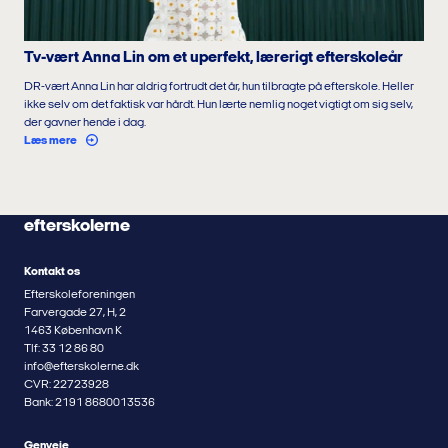
Tv-vært Anna Lin om et uperfekt, lærerigt efterskoleår
DR-vært Anna Lin har aldrig fortrudt det år, hun tilbragte på efterskole. Heller
ikke selv om det faktisk var hårdt. Hun lærte nemlig noget vigtigt om sig selv,
der gavner hende i dag.
Læs mere
efterskolerne
Kontakt os
Efterskoleforeningen
Farvergade 27, H, 2
1463 København K
Tlf: 33 12 86 80
info@efterskolerne.dk
CVR: 22723928
Bank: 2191 8680013536
Genveje