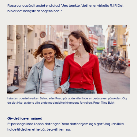
Rosa var også alt andet end glad: "Jeg tænkte, 'det her er virkelig R.I.P. Det
bliver det længste år nogensinde'."
I starten troede hverken Selma eller Rosa på, at de ville finde en bedsteven på skolen. Og
da slet ikke, at de to ville ende med at blive hinandens fortrolige. Foto: Trine Bukh
Giv det lige en måned
Et par dage inde i opholdet ringer Rosa derfor hjem og siger: 'Jeg kan ikke
holde til det her et helt år. Jeg vil hjem nu'.