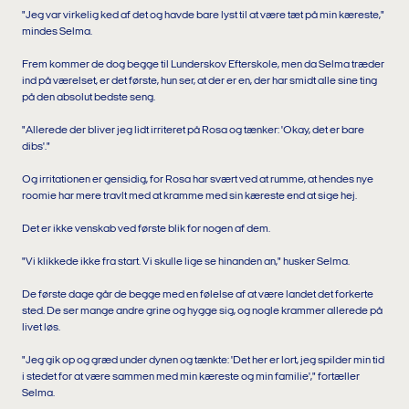
"Jeg var virkelig ked af det og havde bare lyst til at være tæt på min kæreste,"
mindes Selma.
Frem kommer de dog begge til Lunderskov Efterskole, men da Selma træder
ind på værelset, er det første, hun ser, at der er en, der har smidt alle sine ting
på den absolut bedste seng.
"Allerede der bliver jeg lidt irriteret på Rosa og tænker: 'Okay, det er bare
dibs'."
Og irritationen er gensidig, for Rosa har svært ved at rumme, at hendes nye
roomie har mere travlt med at kramme med sin kæreste end at sige hej.
Det er ikke venskab ved første blik for nogen af dem.
"Vi klikkede ikke fra start. Vi skulle lige se hinanden an," husker Selma.
De første dage går de begge med en følelse af at være landet det forkerte
sted. De ser mange andre grine og hygge sig, og nogle krammer allerede på
livet løs.
"Jeg gik op og græd under dynen og tænkte: 'Det her er lort, jeg spilder min tid
i stedet for at være sammen med min kæreste og min familie'," fortæller
Selma.