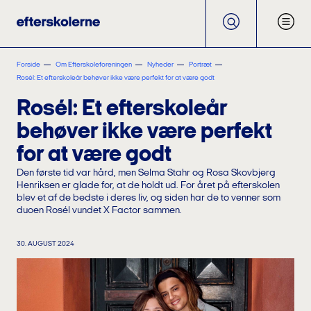
Forside
Om Efterskoleforeningen
Nyheder
Portræt
Rosél: Et efterskoleår behøver ikke være perfekt for at være godt
Rosél: Et efterskoleår
behøver ikke være perfekt
for at være godt
Den første tid var hård, men Selma Stahr og Rosa Skovbjerg
Henriksen er glade for, at de holdt ud. For året på efterskolen
blev et af de bedste i deres liv, og siden har de to venner som
duoen Rosél vundet X Factor sammen.
30. AUGUST 2024