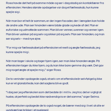
Rosa havde det helt på samme måde og ser i dag stadig sin kontaktlærer fra
efterskolen. Hendes største opdagelse var dog et fællesskab, hun kunne
spejle sig i.
Når man bor et helt år sammen, er der ingen facader, der i længden kan holde
de andre ude. Man ser hinanden være både glade og kede af det. Man er
euforiske og udmattede sammen. Man bliver venner, uvenner og venner igen.
Man bliver usikker på sig selv og sikker på sig selv. Man ser hinanden, og man
ser sig selv – med nye øjne.
"For mig var fællesskabet på efterskolen et reelt og ægte fællesskab, jeg
kunne spejle mig i.
Når man tager i skole og tager hjem igen, ser man ikke hinanden ægte. På
efterskolen tager du ikke hjem, og du kan ikke bare gemme dig væk. Det gav
mig noget ægte at spejle mig i," siger Rosa.
De to veninder opdagede også, at selv om et efterskoleår selvfølgelig ikke
kun er et glansbillede, kan det sagtens blive godt.
"I dag ser jeg efterskolen som det bedste år i mit liv. Jeg tror, det er vigtigt at
huske, at perfekt og bedst ikke nødvendigvis er det samme," siger Selma.
På efterskolen opdagede de to også noget, de bærer med sig i livet: at alle er
uundværlige brikker i et puslespil.