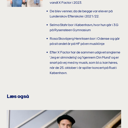
vandt X Factor i 2023.
De blev venner, da de begge var elever på
Lunderskov Efterskole i 2021/22.
Selma Stahr bor i København, hvor hun går i 3.G
på Rysensteen Gymnasium
Rosa Skovbjerg Henriksen bor i Odense og går
på sit andet år på HF på en musiklinje
Efter X Factor har de sammen udgivet singlerne
'Jeg er almindelig' og 'Igennem Din Mund' og er
snart på vej med ny musik, som bl.a. kan høres,
når de 25. oktober i år spiller koncert på Rust i
København.
Læs også