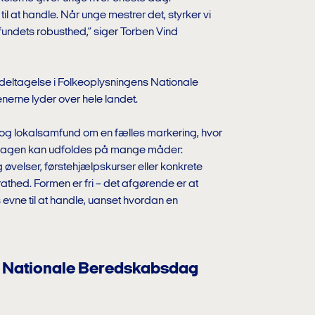
 at handle. Når unge mestrer det, styrker vi
mfundets robusthed,” siger Torben Vind
til deltagelse i Folkeoplysningens Nationale
erne lyder over hele landet.
r og lokalsamfund om en fælles markering, hvor
 Dagen kan udfoldes på mange måder:
 øvelser, førstehjælpskurser eller konkrete
athed. Formen er fri – det afgørende er at
evne til at handle, uanset hvordan en
 Nationale Beredskabsdag