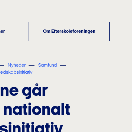
er
Om Efterskoleforeningen
Nyheder
Samfund
eredskabsinitiativ
rne går
t nationalt
initiativ