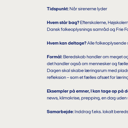
Tidspunkt:
Når sirenerne lyder
Hvem står bag?
Efterskolerne, Højskoler
Dansk folkeoplysnings samråd og Frie F
Hvem kan deltage?
Alle folkeoplysende 
Formål:
Beredskab handler om meget og an
det handler også om mennesker og fæll
Dagen skal skabe læringsrum med plads t
refleksion – som et fælles afsæt for lærin
Eksempler på emner, I kan tage op på 
news, klimakrise, prepping, en dag uden 
Samarbejde:
Inddrag f.eks. lokalt bereds