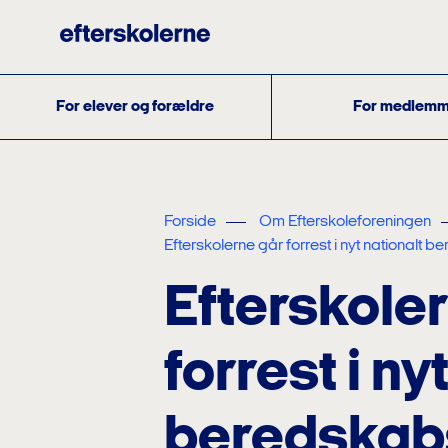
For elever og forældre
For medlemm
Forside
Om Efterskoleforeningen
Efterskolerne går forrest i nyt nationalt b
Efterskole
forrest i ny
beredskabs