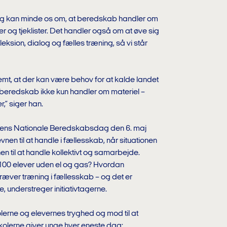
g kan minde os om, at beredskab handler om
 og tjeklister. Det handler også om at øve sig
eksion, dialog og fælles træning, så vi står
emt, at der kan være behov for at kalde landet
beredskab ikke kun handler om materiel –
” siger han.
gens Nationale Beredskabsdag den 6. maj
evnen til at handle i fællesskab, når situationen
n til at handle kollektivt og samarbejde.
100 elever uden el og gas? Hvordan
æver træning i fællesskab – og det er
, understreger initiativtagerne.
rne og elevernes tryghed og mod til at
skolerne giver unge hver eneste dag: