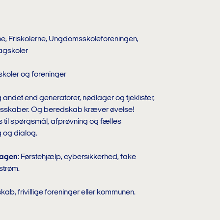
ne, Friskolerne, Ungdomsskoleforeningen,
agskoler
skoler og foreninger
det end generatorer, nødlager og tjeklister,
esskaber. Og beredskab kræver øvelse!
il spørgsmål, afprøvning og fælles
g og dialog.
dagen:
Førstehjælp, cybersikkerhed, fake
strøm.
kab, frivillige foreninger eller kommunen.