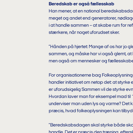
Beredskab er også fællesskab
Han mener, at en national beredskabsda
meget og andet end generatorer, nødlager
i at handle sammen – at skabe rum for refl
stærkere, når noget uforudset sker.
”Hånden på hjertet: Mange af os har jo gl
sammen, og måske har vi også glemt, at 
men også om mennesker og fællesskaber,
For organisationerne bag Folkeoplysnin
handler initiativet om netop det: at styrke 
er uforudsigelig Sammen vil de styrke evne
Hvordan laver man for eksempel mad til 
underviser man uden lys og varme? Det kr
præcis, hvad folkeoplysningen kan tilbyde
”Beredskabsdagen skal styrke både skole
handle. Det er præcis den træning, efter