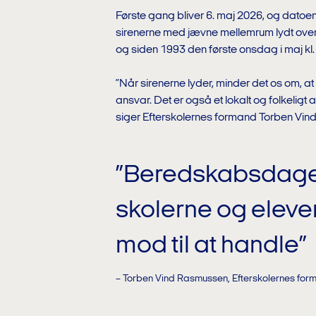
Første gang bliver 6. maj 2026, og datoen 
sirenerne med jævne mellemrum lydt over 
og siden 1993 den første onsdag i maj kl.
”Når sirenerne lyder, minder det os om, 
ansvar. Det er også et lokalt og folkeligt a
siger Efterskolernes formand Torben Vi
”Beredskabsdagen
skolerne og eleve
mod til at handle”
– Torben Vind Rasmussen, Efterskolernes for