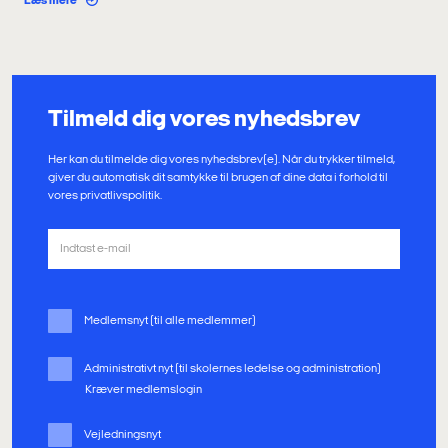
Læs mere
Tilmeld dig vores nyhedsbrev
Her kan du tilmelde dig vores nyhedsbrev(e). Når du trykker tilmeld,
giver du automatisk dit samtykke til brugen af dine data i forhold til
vores privatlivspolitik.
Medlemsnyt (til alle medlemmer)
Administrativt nyt (til skolernes ledelse og administration)
Kræver medlemslogin
Vejledningsnyt