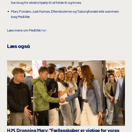
har brug for ekstra hjælp til at falde til og trives.
Mary Fonden, Just Human, Efterskolerne og Tuborgfondet står sammen
bag Me&We.
Læs mere om Me&We
her
Læs også
H.M. Dronning Mary: "Fællesskaber er vigtige for vores