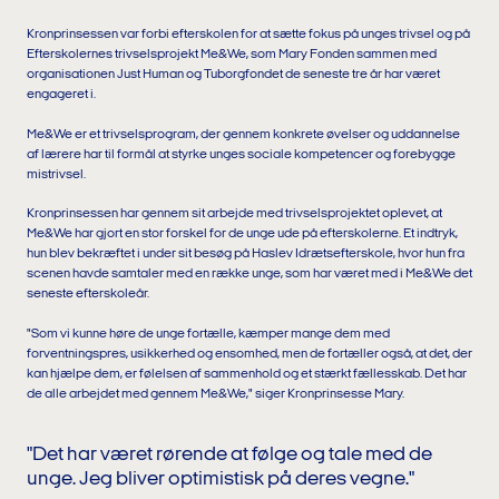
Kronprinsessen var forbi efterskolen for at sætte fokus på unges trivsel og på
Efterskolernes trivselsprojekt Me&We, som Mary Fonden sammen med
organisationen Just Human og Tuborgfondet de seneste tre år har været
engageret i.
Me&We er et trivselsprogram, der gennem konkrete øvelser og uddannelse
af lærere har til formål at styrke unges sociale kompetencer og forebygge
mistrivsel.
Kronprinsessen har gennem sit arbejde med trivselsprojektet oplevet, at
Me&We har gjort en stor forskel for de unge ude på efterskolerne. Et indtryk,
hun blev bekræftet i under sit besøg på Haslev Idrætsefterskole, hvor hun fra
scenen havde samtaler med en række unge, som har været med i Me&We det
seneste efterskoleår.
"Som vi kunne høre de unge fortælle, kæmper mange dem med
forventningspres, usikkerhed og ensomhed, men de fortæller også, at det, der
kan hjælpe dem, er følelsen af sammenhold og et stærkt fællesskab. Det har
de alle arbejdet med gennem Me&We," siger Kronprinsesse Mary.
"Det har været rørende at følge og tale med de
unge. Jeg bliver optimistisk på deres vegne."