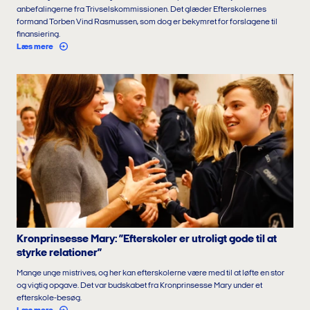
anbefalingerne fra Trivselskommissionen. Det glæder Efterskolernes
formand Torben Vind Rasmussen, som dog er bekymret for forslagene til
finansiering.
Læs mere
Kronprinsesse Mary: ”Efterskoler er utroligt gode til at
styrke relationer”
Mange unge mistrives, og her kan efterskolerne være med til at løfte en stor
og vigtig opgave. Det var budskabet fra Kronprinsesse Mary under et
efterskole-besøg.