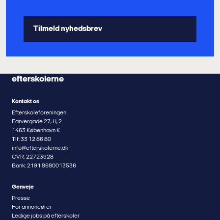
efterskolerne
Kontakt os
Efterskoleforeningen
Farvergade 27, H, 2
1463 København K
Tlf: 33 12 86 80
info@efterskolerne.dk
CVR: 22723928
Bank: 2191 8680013536
Genveje
Presse
For annoncører
Ledige jobs på efterskoler