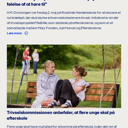
følelse af at høre til"
H.M. Dronningen var fredag 2. maj på Roskilde Handelsskole for at lancere et
nyt brætspil, der skal styrke erhvervsskoleelevers trivsel. Initiativet er en del
af trivselsprojektet Me&We, som startede på efterskolerne, og som er et
samarbejde mellem Mary Fonden, Just Human og Efterskolerne.
Læs mere
Trivselskommissionen anbefaler, at flere unge skal på
efterskole
Flere unge skal have mulighed for at komme på efterskole, lyder det i en af