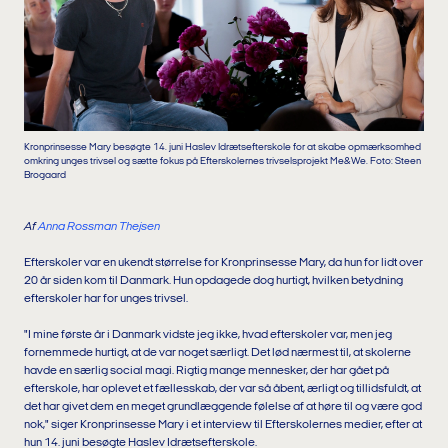
Kronprinsesse Mary besøgte 14. juni Haslev Idrætsefterskole for at skabe opmærksomhed
omkring unges trivsel og sætte fokus på Efterskolernes trivselsprojekt Me&We. Foto: Steen
Brogaard
Af
Anna Rossman Thejsen
Efterskoler var en ukendt størrelse for Kronprinsesse Mary, da hun for lidt over
20 år siden kom til Danmark. Hun opdagede dog hurtigt, hvilken betydning
efterskoler har for unges trivsel.
"I mine første år i Danmark vidste jeg ikke, hvad efterskoler var, men jeg
fornemmede hurtigt, at de var noget særligt. Det lød nærmest til, at skolerne
havde en særlig social magi. Rigtig mange mennesker, der har gået på
efterskole, har oplevet et fællesskab, der var så åbent, ærligt og tillidsfuldt, at
det har givet dem en meget grundlæggende følelse af at høre til og være god
nok," siger Kronprinsesse Mary i et interview til Efterskolernes medier, efter at
hun 14. juni besøgte Haslev Idrætsefterskole.