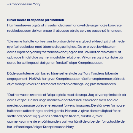
– Kronprinsesse Mary
Bliver bedre til at passe på hinanden
Hun fremhæver også, at trivselsindsatsen har givet de unge nogle konkrete
redskaber, som de kan bruge til at passe på sig selv og passe på hinanden.
"Eleverne fortalte konkret om, hvordan de følte sig bedre klædt på til at møde
nye fællesskaber med åbenhed og ærlighed. De er blevet bevidste om
deres egen betydning for fællesskabet, og de har udviklet deres evne til at
opbygge tillidsfulde og meningsfulde relationer. Vi kan se, og vi kan høre på
deres fortællinger, at det gør en forskel," siger Kronprinsessen.
Både samtalerne på Haslev Idrætsefterskole og Mary Fondens løbende
engagement i Me&We har givet Kronprinsessen håb for ungdommen på trods
af, at mange lever i en tid med et stort forventnings- og præstationspres.
"Det har været rørende at følge og tale med de unge. Jeg bliver optimistisk på
deres vegne. De her unge mennesker er født ind i en verden med sociale
medier, og mange oplever et enormt forventningspres. De står over for nogle
helt andre udfordringer, end vi gjorde. Men når vi giver dem mulighed for at
sætte ord på det og giver os tid til at lytte til dem, forstår vi, hvor
opmærksomme de er på hinanden, og hvor hårdt de arbejder for at tackle de
her udfordringer," siger Kronprinsesse Mary.