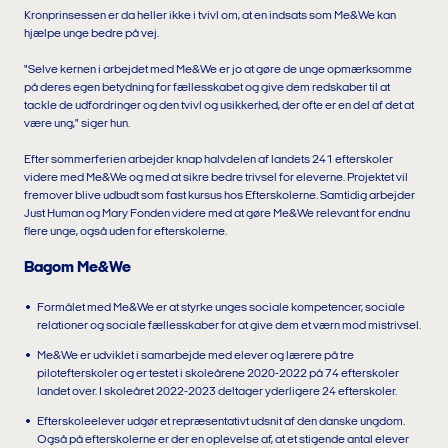
Kronprinsessen er da heller ikke i tvivl om, at en indsats som Me&We kan
hjælpe unge bedre på vej.
"Selve kernen i arbejdet med Me&We er jo at gøre de unge opmærksomme
på deres egen betydning for fællesskabet og give dem redskaber til at
tackle de udfordringer og den tvivl og usikkerhed, der ofte er en del af det at
være ung," siger hun.
Efter sommerferien arbejder knap halvdelen af landets 241 efterskoler
videre med Me&We og med at sikre bedre trivsel for eleverne. Projektet vil
fremover blive udbudt som fast kursus hos Efterskolerne. Samtidig arbejder
Just Human og Mary Fonden videre med at gøre Me&We relevant for endnu
flere unge, også uden for efterskolerne.
Bagom Me&We
Formålet med Me&We er at styrke unges sociale kompetencer, sociale
relationer og sociale fællesskaber for at give dem et værn mod mistrivsel.
Me&We er udviklet i samarbejde med elever og lærere på tre
pilotefterskoler og er testet i skoleårene 2020-2022 på 74 efterskoler
landet over. I skoleåret 2022-2023 deltager yderligere 24 efterskoler.
Efterskoleelever udgør et repræsentativt udsnit af den danske ungdom.
Også på efterskolerne er der en oplevelse af, at et stigende antal elever