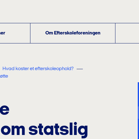
er
Om Efterskoleforeningen
Hvad koster et efterskoleophold?
øtte
de
om statslig