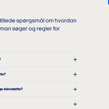
 stillede spørgsmål om hvordan
man søger og regler for
?
tte?
e elevstøtte?