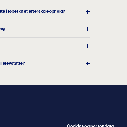
te i løbet af et efterskoleophold?
ng
l elevstøtte?
Cookies og persondata