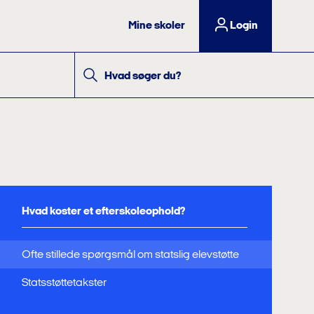
Mine skoler
Login
Hvad søger du?
Hvad koster et efterskoleophold?
Ofte stillede spørgsmål om statslig elevstøtte
Statsstøttetakster