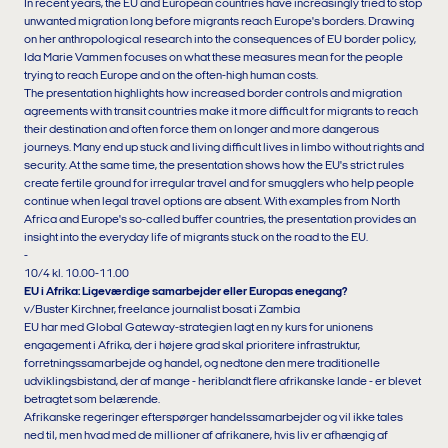
In recent years, the EU and European countries have increasingly tried to stop
unwanted migration long before migrants reach Europe's borders. Drawing
on her anthropological research into the consequences of EU border policy,
Ida Marie Vammen focuses on what these measures mean for the people
trying to reach Europe and on the often-high human costs.
The presentation highlights how increased border controls and migration
agreements with transit countries make it more difficult for migrants to reach
their destination and often force them on longer and more dangerous
journeys. Many end up stuck and living difficult lives in limbo without rights and
security. At the same time, the presentation shows how the EU's strict rules
create fertile ground for irregular travel and for smugglers who help people
continue when legal travel options are absent. With examples from North
Africa and Europe's so-called buffer countries, the presentation provides an
insight into the everyday life of migrants stuck on the road to the EU.
-
10/4 kl. 10.00-11.00
EU i Afrika: Ligeværdige samarbejder eller Europas enegang?
v/Buster Kirchner, freelance journalist bosat i Zambia
EU har med Global Gateway-strategien lagt en ny kurs for unionens
engagement i Afrika, der i højere grad skal prioritere infrastruktur,
forretningssamarbejde og handel, og nedtone den mere traditionelle
udviklingsbistand, der af mange - heriblandt flere afrikanske lande - er blevet
betragtet som belærende.
Afrikanske regeringer efterspørger handelssamarbejder og vil ikke tales
ned til, men hvad med de millioner af afrikanere, hvis liv er afhængig af