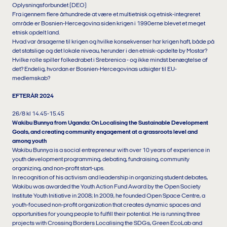
Oplysningsforbundet (DEO)
Fra igennem flere århundrede at være et multietnisk og etnisk-integreret
område er Bosnien-Hercegovina siden krigen i 1990erne blevet et meget
etnisk opdelt land.
Hvad var årsagerne til krigen og hvilke konsekvenser har krigen haft, både på
det statslige og det lokale niveau, herunder i den etnisk-opdelte by Mostar?
Hvilke rolle spiller folkedrabet i Srebrenica - og ikke mindst benægtelse af
det? Endelig, hvordan er Bosnien-Hercegovinas udsigter til EU-
medlemskab?
EFTERÅR 2024
26/8 kl 14.45-15.45
Wakibu Bunnya from Uganda: On Localising the Sustainable Development
Goals, and creating community engagement at a grassroots level and
among youth
Wakibu Bunnya is a social entrepreneur with over 10 years of experience in
youth development programming, debating, fundraising, community
organizing, and non-profit start-ups.
In recognition of his activism and leadership in organizing student debates,
Wakibu was awarded the Youth Action Fund Award by the Open Society
Institute Youth Initiative in 2008; In 2009, he founded Open Space Centre, a
youth-focused non-profit organization that creates dynamic spaces and
opportunities for young people to fulfill their potential. He is running three
projects with Crossing Borders Localising the SDGs, Green EcoLab and