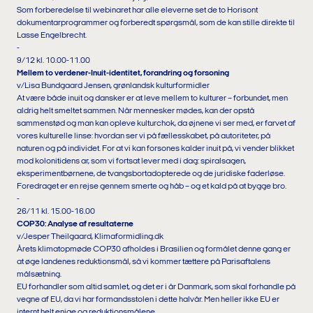
Som forberedelse til webinaret har alle eleverne set de to Horisont
dokumentarprogrammer og forberedt spørgsmål, som de kan stille direkte til
Lasse Engelbrecht.
-
9/12 kl. 10.00-11.00
Mellem to verdener-Inuit-identitet, forandring og forsoning
v/Lisa Bundgaard Jensen, grønlandsk kulturformidler
At være både inuit og dansker er at leve mellem to kulturer – forbundet, men
aldrig helt smeltet sammen. Når mennesker mødes, kan der opstå
sammenstød og man kan opleve kulturchok, da øjnene vi ser med, er farvet af
vores kulturelle linse: hvordan ser vi på fællesskabet, på autoriteter, på
naturen og på individet. For at vi kan forsones kalder inuit på, vi vender blikket
mod kolonitidens ar, som vi fortsat lever med i dag: spiralsagen,
eksperimentbørnene, de tvangsbortadopterede og de juridiske faderløse.
Foredraget er en rejse gennem smerte og håb – og et kald på at bygge bro.
-
26/11 kl. 15.00-16.00
COP30: Analyse af resultaterne
v/Jesper Theilgaard, Klimaformidling.dk
Årets klimatopmøde COP30 afholdes i Brasilien og formålet denne gang er
at øge landenes reduktionsmål, så vi kommer tættere på Parisaftalens
målsætning.
EU forhandler som altid samlet, og det er i år Danmark, som skal forhandle på
vegne af EU, da vi har formandsstolen i dette halvår. Men heller ikke EU er
internt helt enige og reduktionsmålene.