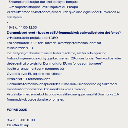
- Eksempler på regler, der skal beskytte borgere
- Om reglerne stopper udviklingen af AI i Europa
Vi afslutter med en kort debat, hvor du kan give dine egne idéer til, hvordan AI
bør styres.
-
16/9 kl. 11.00-12.00
Danmark ved roret – hvad er et EU-formandskab og hvad betyder det for os?
v/Helena Juric, projektleder i DEO
Fra sommeren 2025 har Danmark overtaget formandskabet for
Ministerrådet i EU.
Det betyder, at danske ministre leder møderne, sætter retningen for
forhandlingerne og skal bygge bro mellem 26 andre lande. Men hvad betyder
det egentlig i praksis for Danmark, for EU og for os som borgere?
I dette arrangement ser vi nærmere på:
Overblik over EU og dets institutioner
Hvad er et EU-formandskab?
Danmarks formandskabsprioriteter, klima, konkurrenceevne og sikkerhed.
Hvordan formandskabet kan mærkes i vores hverdag
Vi afslutter med en debat, hvor du kan stille dine spørgsmål til Danmarks EU-
formandskab og de danske prioriteter.
FORÅR 2025
8/4 kl. 15.00-16.00
EU efter Trump