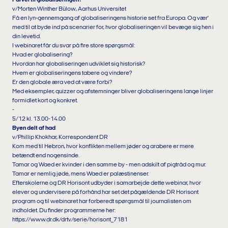
v/Morten Winther Bülow, Aarhus Universitet
Få en lyn-gennemgang af globaliseringens historie set fra Europa. Og vær’
med til at byde ind på scenarier for, hvor globaliseringen vil bevæge sig hen i
din levetid.
I webinaret får du svar på fire store spørgsmål:
Hvad er globalisering?
Hvordan har globaliseringen udviklet sig historisk?
Hvem er globaliseringens tabere og vindere?
Er den globale æra ved at være forbi?
Med eksempler, quizzer og afstemninger bliver globaliseringens lange linjer
formidlet kort og konkret.
-
5/12 kl. 13.00-14.00
Byen delt af had
v/Phillip Khokhar, Korrespondent DR
Kom med til Hebron, hvor konflikten mellem jøder og arabere er mere
betændt end nogensinde.
Tamar og Waed er kvinder i den samme by - men adskilt af pigtråd og mur.
Tamar er nemlig jøde, mens Waed er palæstinenser.
Efterskolerne og DR Horisont udbyder i samarbejde dette webinar, hvor
elever og undervisere på forhånd har set det pågældende DR Horisont
program og til webinaret har forberedt spørgsmål til journalisten om
indholdet. Du finder programmerne her:
https://www.dr.dk/drtv/serie/horisont_7181