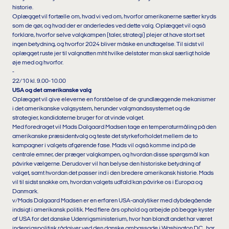
historie.
Oplægget vil fortælle om, hvad vi ved om, hvorfor amerikanerne sætter kryds
som de gør, og hvad der er anderledes ved dette valg. Oplægget vil også
forklare, hvorfor selve valgkampen (taler, strategi) plejer at have stort set
ingen betydning, og hvorfor 2024 bliver måske en undtagelse. Til sidst vil
oplægget ruste jer til valgnatten mht hvilke delstater man skal særligt holde
øje med og hvorfor.
-
22/10 kl. 9.00-10.00
USA og det amerikanske valg
Oplægget vil give eleverne en forståelse af de grundlæggende mekanismer
i det amerikanske valgsystem, herunder valgmandssystemet og de
strategier, kandidaterne bruger for at vinde valget.
Med foredraget vil Mads Dalgaard Madsen tage en temperaturmåling på den
amerikanske præsidentvalg og teste det styrkeforholdet mellem de to
kampagner i valgets afgørende fase. Mads vil også komme ind på de
centrale emner, der præger valgkampen, og hvordan disse spørgsmål kan
påvirke vælgerne. Derudover vil han belyse den historiske betydning af
valget, samt hvordan det passer ind i den bredere amerikansk historie. Mads
vil til sidst snakke om, hvordan valgets udfald kan påvirke os i Europa og
Danmark.
v/Mads Dalgaard Madsen er en erfaren USA-analytiker med dybdegående
indsigt i amerikansk politik. Med flere års ophold og arbejde på begge kyster
af USA for det danske Udenrigsministerium, hvor han blandt andet har været
indenrigspolitisk rådgiver ved den danske ambassade i Washington D.C., har