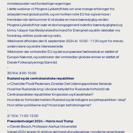
ministerposter ved forskellige regeringer.
I dette webinar vil Mogens Lykketoft tale om sine mange erfaringer fra
arbejdet med global politik, og om hvilken rolle EU har og kan have i
fremtiden når det kommer til at skabe en mere bæredygtig verden.
Mogens Lykketoft har især et stort engagement indenfor bæredygtighed og
klima. I dag er han Bestyrelsesformand for Energinet og aktiv debattør via
foredrag, artikler, podcast og radio.
Webinaret afholdes den 9. september 2024 kl. 10.00 - 11.00 og er for elever,
undervisere og andre interesserede.
Webinarer der omhandler EU og det europæiske fællesskab er støttet af
Europa-Nævnet, og webinarer der omhandler globale emner er støttet af
Dansk Folkeoplysnings Samråd.
-
30/9 kl. 9.00-10.00
Rusland og de centralasiatiske republikker
v/Charlotte Flindt Pedersen, Direktør Det Udenrigspolitiske Selskab
Hvad har Ruslands krig i Ukraine betydet for Ruslands forhold til de
Centralasiatiske republikker Kirgisistan og Kasakhstan?
Hvordan er forholdet mellem Rusland og de tidligere sovjetrepublikker i dag?
Hvor stiller politikerne sig? Hvad siger befolkningerne?
-
2/10 kl. 11.00-12.00
Præsidentvalget 2024 – Harris mod Trump
v/Derek Beach, Professor Aarhus Universitet
Valget 2024 tegner til at blive det mest uforudsigelige i moderne amerikansk