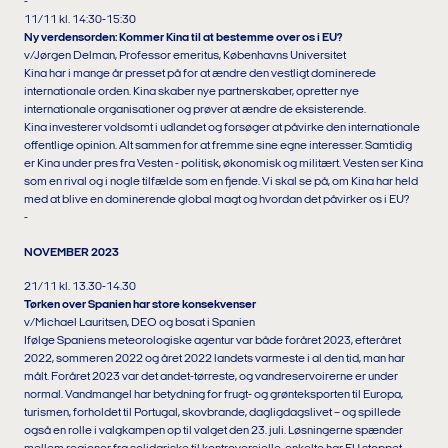
-
11/11 kl. 14:30-15:30
Ny verdensorden: Kommer Kina til at bestemme over os i EU?
v/Jørgen Delman, Professor emeritus, Københavns Universitet
Kina har i mange år presset på for at ændre den vestligt dominerede
internationale orden. Kina skaber nye partnerskaber, opretter nye
internationale organisationer og prøver at ændre de eksisterende.
Kina investerer voldsomt i udlandet og forsøger at påvirke den internationale
offentlige opinion. Alt sammen for at fremme sine egne interesser. Samtidig
er Kina under pres fra Vesten - politisk, økonomisk og militært. Vesten ser Kina
som en rival og i nogle tilfælde som en fjende. Vi skal se på, om Kina har held
med at blive en dominerende global magt og hvordan det påvirker os i EU?
-
NOVEMBER 2023
21/11 kl. 13.30-14.30
Tørken over Spanien har store konsekvenser
v/Michael Lauritsen, DEO og bosat i Spanien
Ifølge Spaniens meteorologiske agentur var både foråret 2023, efteråret
2022, sommeren 2022 og året 2022 landets varmeste i al den tid, man har
målt. Foråret 2023 var det andet-tørreste, og vandreservoirerne er under
normal. Vandmangel har betydning for frugt- og grønteksporten til Europa,
turismen, forholdet til Portugal, skovbrande, dagligdagslivet – og spillede
også en rolle i valgkampen op til valget den 23. juli. Løsningerne spænder