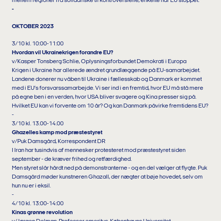
mellem regioner fra solidariske til kontroversielle, enkelte har EU stoppet.
-
OKTOBER 2023
3/10 kl. 10:00-11:00
Hvordan vil Ukrainekrigen forandre EU?
v/Kasper Tonsberg Schlie, Oplysningsforbundet Demokrati i Europa
Krigen i Ukraine har allerede ændret grundlæggende på EU-samarbejdet.
Landene donerer nu våben til Ukraine i fællesskab og Danmark er kommet
med i EU’s forsvarssamarbejde. Vi ser ind i en fremtid, hvor EU må stå mere
på egne ben i en verden, hvor USA bliver svagere og Kina presser sig på.
Hvilket EU kan vi forvente om 10 år? Og kan Danmark påvirke fremtidens EU?
-
3/10 kl. 13.00-14.00
Ghazelles kamp mod præstestyret
v/Puk Damsgård, Korrespondent DR
I Iran har tusindvis af mennesker protesteret mod præstestyret siden
september - de kræver frihed og retfærdighed.
Men styret slår hårdt ned på demonstranterne - og en del vælger at flygte. Puk
Damsgård møder kunstneren Ghazall, der nægter at bøje hovedet, selv om
hun nu er i eksil.
-
4/10 kl. 13:00-14:00
Kinas grønne revolution