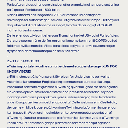
Parisaftalen siger, at landene stræber efter en maksimal temperaturstigning
på 2 grader ift midten af 1800-tallet.
Siden Parisaftalens indgåelse i 2015 er verdens udledninger af
drivhusgasser fortsat steget - om end i et gradvist lavere tempo. Det betyder
dog, at kravet til reduktionerne er steget, hvorfor det er vigtigt, at COP30
indfrier forventningerne.
Dette er er dog tvivlsomt, eftersom Trump har trukket USA ud af Parisaftalen.
Det store spørgsmål er derfor, om amerikanerne kommer til COP30 og i så
fald med hvilket mandat. Vil de bare sidde og lytte, eller vil de, som nogen
frygter, decideret modarbejde en ambitiøs aftale.
-
25/11 kl. 14.00-15.00
eTwinning portalen – online samarbejde med europæiske unge (KUN FOR
UNDERVISERE)
v/Ritt Kristensen, Chefkonsulent, Styrelsen for Undervisning og Kvalitet
Autentiske kulturmøder. Faglig læring sammen med europæiske unge.
Venskaber på tværs af grænser. eTwinning giver mulighed for, at du og dine
elever kan opleve, at verden er større end jeres klasseværelse, og for at
inddrage autentiske perspektiver i jeres undervisning og lære, hvad andre
unge i Europa tænker om det, I er optaget af. Dette webinar er målrettet dig,
der gerne vil blive klogere på, hvordan eTwinning-platformen fungerer og
kan bruges til. Webinaret indeholder en kort overordnet præsentation af
eTwinning. Derefter præsenteres platformen helt konkret ved, at eTwinnings
konsulent, Ritt Kristensen, går på platformen sammen med jer og viser