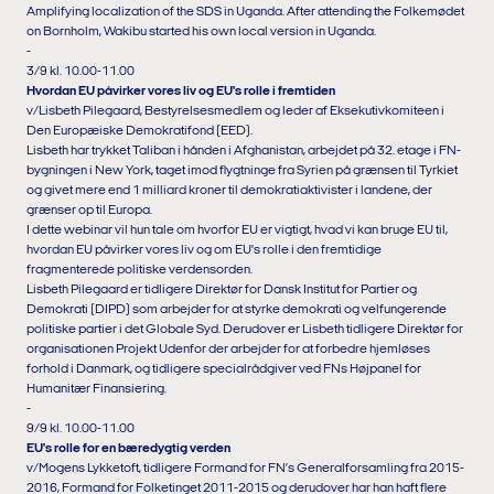
Amplifying localization of the SDS in Uganda. After attending the Folkemødet
on Bornholm, Wakibu started his own local version in Uganda.
-
3/9 kl. 10.00-11.00
Hvordan EU påvirker vores liv og EU's rolle i fremtiden
v/Lisbeth Pilegaard, Bestyrelsesmedlem og leder af Eksekutivkomiteen i
Den Europæiske Demokratifond (EED).
Lisbeth har trykket Taliban i hånden i Afghanistan, arbejdet på 32. etage i FN-
bygningen i New York, taget imod flygtninge fra Syrien på grænsen til Tyrkiet
og givet mere end 1 milliard kroner til demokratiaktivister i landene, der
grænser op til Europa.
I dette webinar vil hun tale om hvorfor EU er vigtigt, hvad vi kan bruge EU til,
hvordan EU påvirker vores liv og om EU's rolle i den fremtidige
fragmenterede politiske verdensorden.
Lisbeth Pilegaard er tidligere Direktør for Dansk Institut for Partier og
Demokrati (DIPD) som arbejder for at styrke demokrati og velfungerende
politiske partier i det Globale Syd. Derudover er Lisbeth tidligere Direktør for
organisationen Projekt Udenfor der arbejder for at forbedre hjemløses
forhold i Danmark, og tidligere specialrådgiver ved FNs Højpanel for
Humanitær Finansiering.
-
9/9 kl. 10.00-11.00
EU's rolle for en bæredygtig verden
v/Mogens Lykketoft, tidligere Formand for FN’s Generalforsamling fra 2015-
2016, Formand for Folketinget 2011-2015 og derudover har han haft flere