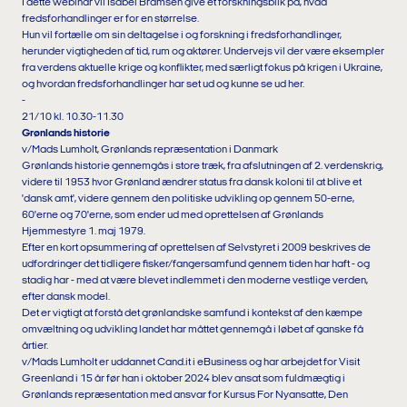
I dette webinar vil Isabel Bramsen give et forskningsblik på, hvad
fredsforhandlinger er for en størrelse.
Hun vil fortælle om sin deltagelse i og forskning i fredsforhandlinger,
herunder vigtigheden af tid, rum og aktører. Undervejs vil der være eksempler
fra verdens aktuelle krige og konflikter, med særligt fokus på krigen i Ukraine,
og hvordan fredsforhandlinger har set ud og kunne se ud her.
-
21/10 kl. 10.30-11.30
Grønlands historie
v/Mads Lumholt, Grønlands repræsentation i Danmark
Grønlands historie gennemgås i store træk, fra afslutningen af 2. verdenskrig,
videre til 1953 hvor Grønland ændrer status fra dansk koloni til at blive et
'dansk amt', videre gennem den politiske udvikling op gennem 50-erne,
60'erne og 70'erne, som ender ud med oprettelsen af Grønlands
Hjemmestyre 1. maj 1979.
Efter en kort opsummering af oprettelsen af Selvstyret i 2009 beskrives de
udfordringer det tidligere fisker/fangersamfund gennem tiden har haft - og
stadig har - med at være blevet indlemmet i den moderne vestlige verden,
efter dansk model.
Det er vigtigt at forstå det grønlandske samfund i kontekst af den kæmpe
omvæltning og udvikling landet har måttet gennemgå i løbet af ganske få
årtier.
v/Mads Lumholt er uddannet Cand.it i eBusiness og har arbejdet for Visit
Greenland i 15 år før han i oktober 2024 blev ansat som fuldmægtig i
Grønlands repræsentation med ansvar for Kursus For Nyansatte, Den