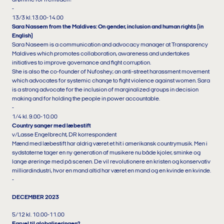
drømme for fremtiden?
-
13/3 kl.13.00-14.00
Sara Nassem from the Maldives: On gender, inclusion and human rights (in
English)
Sara Naseem is a communication and advocacy manager at Transparency
Maldives which promotes collaboration, awareness and undertakes
initiatives to improve governance and fight corruption.
She is also the co-founder of Nufoshey; an anti-street harassment movement
which advocates for systemic change to fight violence against women. Sara
is a strong advocate for the inclusion of marginalized groups in decision
making and for holding the people in power accountable.
-
1/4 kl. 9.00-10.00
Country sanger med læbestift
v/Lasse Engelbrecht, DR korrespondent
Mænd med læbestift har aldrig været et hit i amerikansk countrymusik. Men i
sydstaterne tager en ny generation af musikere nu både kjoler, sminke og
lange øreringe med på scenen. De vil revolutionere en kristen og konservativ
milliardindustri, hvor en mand altid har været en mand og en kvinde en kvinde.
-
DECEMBER 2023
5/12 kl. 10.00-11.00
Farvel til globaliseringen?