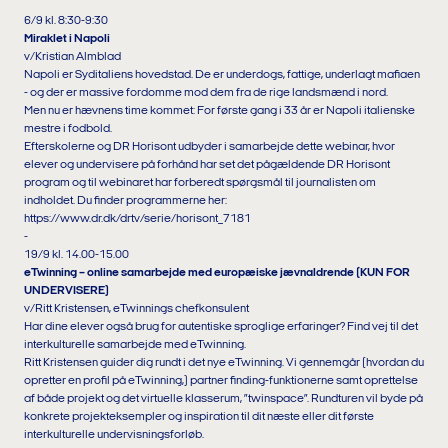
6/9 kl. 8:30-9:30
Miraklet i Napoli
v/Kristian Almblad
Napoli er Syditaliens hovedstad. De er underdogs, fattige, underlagt mafiaen
- og der er massive fordomme mod dem fra de rige landsmænd i nord.
Men nu er hævnens time kommet: For første gang i 33 år er Napoli italienske
mestre i fodbold.
Efterskolerne og DR Horisont udbyder i samarbejde dette webinar, hvor
elever og undervisere på forhånd har set det pågældende DR Horisont
program og til webinaret har forberedt spørgsmål til journalisten om
indholdet. Du finder programmerne her:
https://www.dr.dk/drtv/serie/horisont_7181
-
19/9 kl. 14.00-15.00
eTwinning – online samarbejde med europæiske jævnaldrende (KUN FOR
UNDERVISERE)
v/Ritt Kristensen, eTwinnings chefkonsulent
Har dine elever også brug for autentiske sproglige erfaringer? Find vej til det
interkulturelle samarbejde med eTwinning.
Ritt Kristensen guider dig rundt i det nye eTwinning. Vi gennemgår (hvordan du
opretter en profil på eTwinning,) partner finding-funktionerne samt oprettelse
af både projekt og det virtuelle klasserum, ”twinspace”. Rundturen vil byde på
konkrete projekteksempler og inspiration til dit næste eller dit første
interkulturelle undervisningsforløb.