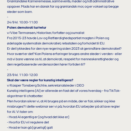
Grønlandske Karrieremesse, samt events, møder og lidt administrative
opgaver. Mads har en dansk far og grønlandsk mor, og er vokset op begge
steder som barn.
-
24/9 kl. 10.00-11.00
Polen: demokrati tur/retur
v/Vibe Termansen, Historiker, forfatter og journalist
Fra 2015-23 havde Lov og Retfærdighedspartiet magten i Polen og
ødelagde systematisk demokratiet, retsstaten og forholdet til EU.
Er det lykkedes for den nye regering siden 2023 at genindføre demokratiet?
Hvor svært er det? Kan Polens erfaringer bruges andre steder i verden - eller
må vi bare vænne os til, at demokrati, respekt for menneskerettigheder og
den regelbaserede verdensorden hører fortiden til?
-
23/9 kl. 11.00-12.00
Skal der være regler for kunstig intelligens?
v/Kasper Tonsberg Schlie, sekretariatsleder i DEO
Kunstig intelligens (AI) er allerede en fast del af vores hverdag – fra TikTok-
algoritmer til chatbotter.
Men hvordan sikrer vi, at AI bruges på en måde, der er fair, sikker og ikke
misbruges? I dette webinar ser vi på, hvordan EU arbejder på at lave regler
for AI. Vi taler om:
- Hvad AI egentlig er (og hvad det ikke er)
- Hvorfor EU vil regulere det
- Hvad er kan gå (grueligt) galt