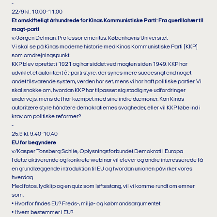
-
22/9 kl. 10:00-11:00
Et omskifteligt århundrede for Kinas Kommunistiske Parti: Fra guerillahær til
magt-parti
v/Jørgen Delman, Professor emeritus, Københavns Universitet
Vi skal se på Kinas moderne historie med Kinas Kommunistiske Parti (KKP)
som omdrejningspunkt.
KKP blev oprettet i 1921 og har siddet ved magten siden 1949. KKP har
udviklet et autoritært ét-parti styre, der synes mere succesrigt end noget
andet tilsvarende system, verden har set, mens vi har haft politiske partier. Vi
skal snakke om, hvordan KKP har tilpasset sig stadig nye udfordringer
undervejs, mens det har kæmpet med sine indre dæmoner. Kan Kinas
autoritære styre håndtere demokratiernes svagheder, eller vil KKP løbe ind i
krav om politiske reformer?
-
25.9 kl. 9:40-10:40
EU for begyndere
v/Kasper Tonsberg Schlie, Oplysningsforbundet Demokrati i Europa
I dette aktiverende og konkrete webinar vil elever og andre interesserede få
en grundlæggende introduktion til EU og hvordan unionen påvirker vores
hverdag.
Med fotos, lydklip og en quiz som løftestang, vil vi komme rundt om emner
som:
• Hvorfor findes EU? Freds-, miljø- og købmandsargumentet
• Hvem bestemmer i EU?