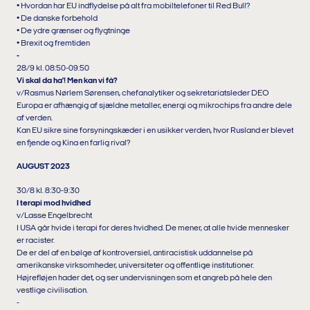
• Hvordan har EU indflydelse på alt fra mobiltelefoner til Red Bull?
• De danske forbehold
• De ydre grænser og flygtninge
• Brexit og fremtiden
-
28/9 kl. 08:50-09:50
Vi skal da ha’! Men kan vi få?
v/Rasmus Nørlem Sørensen, chefanalytiker og sekretariatsleder DEO
Europa er afhængig af sjældne metaller, energi og mikrochips fra andre dele
af verden.
Kan EU sikre sine forsyningskæder i en usikker verden, hvor Rusland er blevet
en fjende og Kina en farlig rival?
AUGUST 2023
30/8 kl. 8:30-9:30
I terapi mod hvidhed
v/Lasse Engelbrecht
I USA går hvide i terapi for deres hvidhed. De mener, at alle hvide mennesker
er racister.
De er del af en bølge af kontroversiel, antiracistisk uddannelse på
amerikanske virksomheder, universiteter og offentlige institutioner.
Højrefløjen hader det, og ser undervisningen som et angreb på hele den
vestlige civilisation.
-