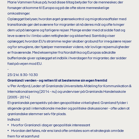
Marie Vammen fokus på, hvad disse tiltag betyder for de mennesker, der
forsøger at komme til Europa og på de ofte store menneskelige
omkostninger.
Oplægget belyser, hvordan øget grænsekontrol og migrationsaftaler med
transitlande gør det sværere for migranter at nå deres mål og ofte tvinger
dem ud på længere og farligere rejser. Mange ender med at sidde fast og
leve svære liv i limbo uden rettigheder og sikkerhed. Samtidig viser
oplægget, hvordan EU’s stramme regler skaber grobund for irregulære rejser
og for smuglere, der hjælper mennesker videre, når lovlige rejsemuligheder
er fraværende. Med eksempler fra Nordafrika og Europas såkaldte
bufferlande giver oplægget et indblik i hverdagen for migranter, der sidder
fast på vejen mod EU.
-
23/2 kl. 9.30-10.30
Grønland i verden - og retten til at bestemme sin egen fremtid
v/Per Arnfjord, Leder af Grønlands Universitets Afdeling for Kommunikation &
Internationalisering (2014 - nu) og underviser på Grønlands Handelsskole
(2005 - 2014)
Et grønlandsk perspektiv på den geopolitiske virkelighed. Grønland fylder i
stigende grad i internationale medier og politiske diskussioner - ofte uden at
grønlandske stemmer selv får plads.
Indhold:
• Hvorfor Grønland i dag er geopolitisk interessant
• Hvordan det føles, når ens land ofte omtales som et strategisk område
frem for et samfund