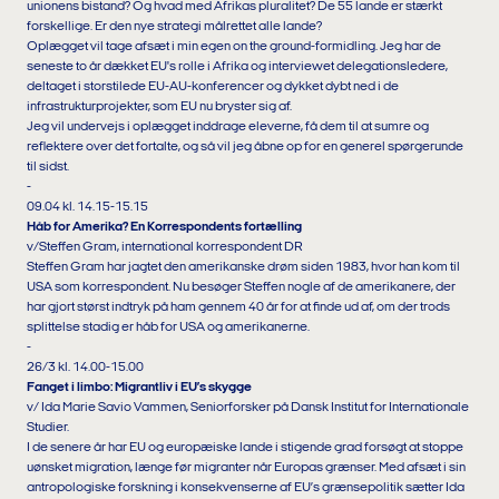
unionens bistand? Og hvad med Afrikas pluralitet? De 55 lande er stærkt
forskellige. Er den nye strategi målrettet alle lande?
Oplægget vil tage afsæt i min egen on the ground-formidling. Jeg har de
seneste to år dækket EU's rolle i Afrika og interviewet delegationsledere,
deltaget i storstilede EU-AU-konferencer og dykket dybt ned i de
infrastrukturprojekter, som EU nu bryster sig af.
Jeg vil undervejs i oplægget inddrage eleverne, få dem til at sumre og
reflektere over det fortalte, og så vil jeg åbne op for en generel spørgerunde
til sidst.
-
09.04 kl. 14.15-15.15
Håb for Amerika? En Korrespondents fortælling
v/Steffen Gram, international korrespondent DR
Steffen Gram har jagtet den amerikanske drøm siden 1983, hvor han kom til
USA som korrespondent. Nu besøger Steffen nogle af de amerikanere, der
har gjort størst indtryk på ham gennem 40 år for at finde ud af, om der trods
splittelse stadig er håb for USA og amerikanerne.
-
26/3 kl. 14.00-15.00
Fanget i limbo: Migrantliv i EU’s skygge
v/ Ida Marie Savio Vammen, Seniorforsker på Dansk Institut for Internationale
Studier.
I de senere år har EU og europæiske lande i stigende grad forsøgt at stoppe
uønsket migration, længe før migranter når Europas grænser. Med afsæt i sin
antropologiske forskning i konsekvenserne af EU’s grænsepolitik sætter Ida