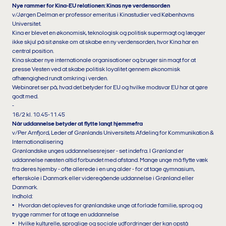
Nye rammer for Kina-EU relationen: Kinas nye verdensorden
v/Jørgen Delman er professor emeritus i Kinastudier ved Københavns
Universitet.
Kina er blevet en økonomisk, teknologisk og politisk supermagt og lægger
ikke skjul på sit ønske om at skabe en ny verdensorden, hvor Kina har en
central position.
Kina skaber nye internationale organisationer og bruger sin magt for at
presse Vesten ved at skabe politisk loyalitet gennem økonomisk
afhængighed rundt omkring i verden.
Webinaret ser på, hvad det betyder for EU og hvilke modsvar EU har at gøre
godt med.
-
16/2 kl. 10.45-11.45
Når uddannelse betyder at flytte langt hjemmefra
v/Per Arnfjord, Leder af Grønlands Universitets Afdeling for Kommunikation &
Internationalisering
Grønlandske unges uddannelsesrejser - set indefra. I Grønland er
uddannelse næsten altid forbundet med afstand. Mange unge må flytte væk
fra deres hjemby - ofte allerede i en ung alder - for at tage gymnasium,
efterskole i Danmark eller videregående uddannelse i Grønland eller
Danmark.
Indhold:
• Hvordan det opleves for grønlandske unge at forlade familie, sprog og
trygge rammer for at tage en uddannelse
• Hvilke kulturelle, sproglige og sociale udfordringer der kan opstå