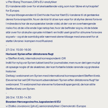
v/Per Bang Thomsen, DR's EU-analytiker
EU-landene står over for et skelsættende valg, som kan 'åbne et nyt kapitel'
for Europa.
Trumps tilbagevenden til Det Hvide Hus har fået EU-landene til at gentænke
deres forsvarspolitik. Nu er de klar til at se nye veje for at styrke deres forsvar.
I månedsvis har de europæiske lande vidst, at der var en overhængende
risiko for, at de ville ende lige netop her, hvor de befinder sig nu: At de både
står over for at skulle opruste militært i en hidtil uset grad for at kunne forsvare
sig selv - og at de samtidig står nærmest alene tilbage med ansvaret for at
støtte Ukraine i kampen mod Rusland.
-
27/2 kl. 15.00-16.00
Horisont: Syrien efter diktatorens flugt
v/Steffen Kretz, international korrespondent i DR
Indtil for nylig var Syrien lukket land for journalister, men nu er det igen muligt
at opsøge nogle af de skæbner, der kan fortælle både rørende og groteske
historier.
Deltag i webinaret om Syrien med international korrespondent Steffen Kretz.
Eleverne har set DR Horisont udsendelsen 'Syrien efter diktatorens flugt' før
webinaret. Til webinaret har eleverne forberedt spørgsmål, de kan stille
Steffen Kretz om Syrien.
-
26/2 kl. 13.30-14.30
Bosnien-Hercegovina fra Jugoslavien til EU
v/Zlatko Jovanovic (ph.d.), senioranalytiker i Demokrati i Europa