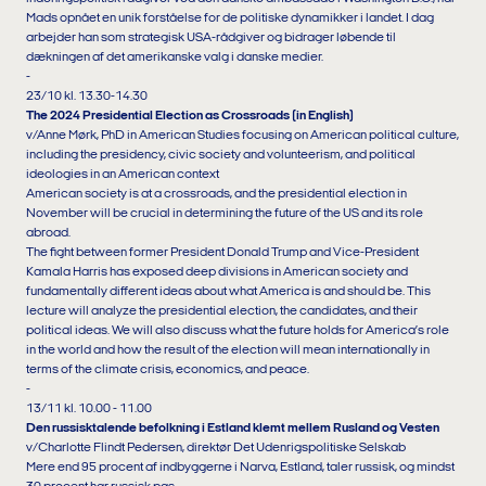
Mads opnået en unik forståelse for de politiske dynamikker i landet. I dag
arbejder han som strategisk USA-rådgiver og bidrager løbende til
dækningen af det amerikanske valg i danske medier.
-
23/10 kl. 13.30-14.30
The 2024 Presidential Election as Crossroads (in English)
v/Anne Mørk, PhD in American Studies focusing on American political culture,
including the presidency, civic society and volunteerism, and political
ideologies in an American context
American society is at a crossroads, and the presidential election in
November will be crucial in determining the future of the US and its role
abroad.
The fight between former President Donald Trump and Vice-President
Kamala Harris has exposed deep divisions in American society and
fundamentally different ideas about what America is and should be. This
lecture will analyze the presidential election, the candidates, and their
political ideas. We will also discuss what the future holds for America’s role
in the world and how the result of the election will mean internationally in
terms of the climate crisis, economics, and peace.
-
13/11 kl. 10.00 - 11.00
Den russisktalende befolkning i Estland klemt mellem Rusland og Vesten
v/Charlotte Flindt Pedersen, direktør Det Udenrigspolitiske Selskab
Mere end 95 procent af indbyggerne i Narva, Estland, taler russisk, og mindst