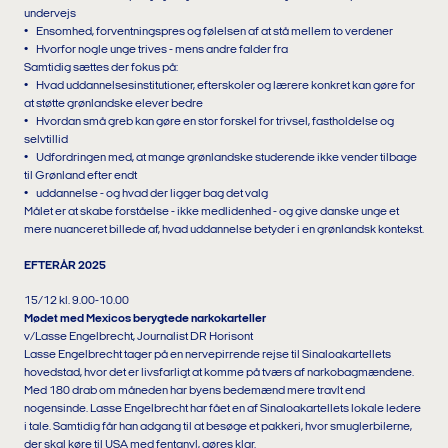
undervejs
• Ensomhed, forventningspres og følelsen af at stå mellem to verdener
• Hvorfor nogle unge trives - mens andre falder fra
Samtidig sættes der fokus på:
• Hvad uddannelsesinstitutioner, efterskoler og lærere konkret kan gøre for
at støtte grønlandske elever bedre
• Hvordan små greb kan gøre en stor forskel for trivsel, fastholdelse og
selvtillid
• Udfordringen med, at mange grønlandske studerende ikke vender tilbage
til Grønland efter endt
• uddannelse - og hvad der ligger bag det valg
Målet er at skabe forståelse - ikke medlidenhed - og give danske unge et
mere nuanceret billede af, hvad uddannelse betyder i en grønlandsk kontekst.
EFTERÅR 2025
15/12 kl. 9.00-10.00
Mødet med Mexicos berygtede narkokarteller
v/Lasse Engelbrecht, Journalist DR Horisont
Lasse Engelbrecht tager på en nervepirrende rejse til Sinaloakartellets
hovedstad, hvor det er livsfarligt at komme på tværs af narkobagmændene.
Med 180 drab om måneden har byens bedemænd mere travlt end
nogensinde. Lasse Engelbrecht har fået en af Sinaloakartellets lokale ledere
i tale. Samtidig får han adgang til at besøge et pakkeri, hvor smuglerbilerne,
der skal køre til USA med fentanyl, gøres klar.