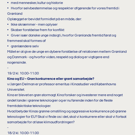
• med mennesker, kultur og historie
• Hvorfor selvbestemmelse og respekt er afgørende for vores fremtid i
Grønland
Oplægget er bevidst formidlet på en måde, der:
• Ikke skræmmer - men oplyser
• Skaber forståelse frem for konflikt
• Giver især danske unge indsigt i, hvorfor Grønlands fremtid først og
fremmest skal formes af
• grønlændere selv
Målet er at give de unge en dybere forståelse af relationen mellem Grønland
og Danmark - og hvorfor viden, respekt og dialog er vigtigere end
nogensinde.
-
19/2 kl. 10.00-11.00
Kina og EU – Grøn konkurrence eller grønt samarbejde?
v/Jørgen Delman er professor emeritus i Kinastudier ved Københavns
Universitet.
Kina er blevet en grøn stormagt. Kina forsker og investerer mere end noget
andet lande i grønne teknologier og er nu førende inden for de fleste
fremtidskritiske teknologier.
Hvad betyder Kinas grønne omstilling og aggressive konkurrence på grønne
teknologier for EU? Skal vi finde os i det, skal vi konkurrere eller skal vi fortsat
samarbejde for at løse klimaudfordringen?
-
18/2 kl. 10.00-11.00