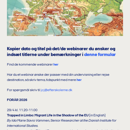
Kopier dato og titel på det/de webinarer du ønsker og
indsæt titlerne under bemærkninger i
denne formular
Find de kommende webinarer
her
Har du et webinar ønske der passer med din undervisning eller rejse
destination, så skriv tema, tidspunkt med mere
her
For spørgsmål skriv til
jcj@efterskolerne.dk
FORÅR 2026
29/4 kl. 11.20-11.00
Trapped in Limbo: Migrant Life in the Shadow of the EU
(in English)
By Ida Marie Savio Vammen, Senior Researcher at the Danish Institute for
International Studies.