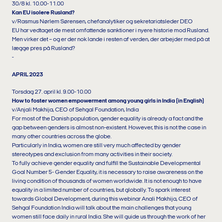
30/8 kl. 10.00-11.00
Kan EU isolere Rusland?
v/Rasmus Nørlem Sørensen, chefanalytiker og sekretariatsleder DEO
EU har vedtaget de mest omfattende sanktioner i nyere historie mod Rusland.
Men virker det – og er der nok lande i resten af verden, der arbejder med på at
lægge pres på Rusland?
-
APRIL 2023
Torsdag 27. april kl. 9.00-10.00
How to foster women empowerment among young girls in India (in English)
v/Anjali Makhija, CEO of Sehgal Foundation, India
For most of the Danish population, gender equality is already a fact and the
gap between genders is almost non-existent. However, this is not the case in
many other countries across the globe.
Particularly in India, women are still very much affected by gender
stereotypes and exclusion from many activities in their society.
To fully achieve gender equality and fulfill the Sustainable Developmental
Goal Number 5- Gender Equality, it is necessary to raise awareness on the
living condition of thousands of women worldwide. It is not enough to have
equality in a limited number of countries, but globally. To spark interest
towards Global Development, during this webinar Anali Makhija, CEO of
Sehgal Foundation India will talk about the main challenges that young
women still face daily in rural India. She will guide us through the work of her