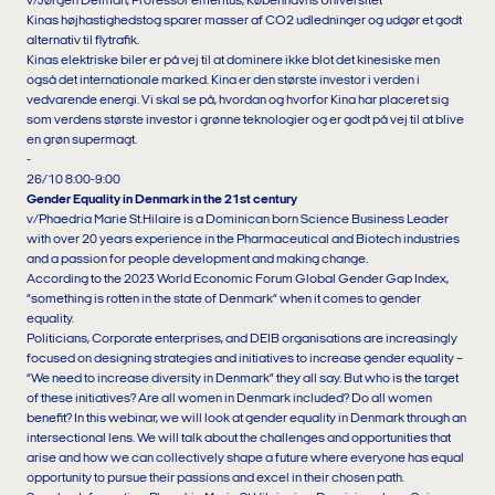
v/Jørgen Delman, Professor emeritus, Københavns Universitet
Kinas højhastighedstog sparer masser af CO2 udledninger og udgør et godt
alternativ til flytrafik.
Kinas elektriske biler er på vej til at dominere ikke blot det kinesiske men
også det internationale marked. Kina er den største investor i verden i
vedvarende energi. Vi skal se på, hvordan og hvorfor Kina har placeret sig
som verdens største investor i grønne teknologier og er godt på vej til at blive
en grøn supermagt.
-
26/10 8:00-9:00
Gender Equality in Denmark in the 21st century
v/Phaedria Marie St.Hilaire is a Dominican born Science Business Leader
with over 20 years experience in the Pharmaceutical and Biotech industries
and a passion for people development and making change.
According to the 2023 World Economic Forum Global Gender Gap Index,
“something is rotten in the state of Denmark“ when it comes to gender
equality.
Politicians, Corporate enterprises, and DEIB organisations are increasingly
focused on designing strategies and initiatives to increase gender equality –
“We need to increase diversity in Denmark” they all say. But who is the target
of these initiatives? Are all women in Denmark included? Do all women
benefit? In this webinar, we will look at gender equality in Denmark through an
intersectional lens. We will talk about the challenges and opportunities that
arise and how we can collectively shape a future where everyone has equal
opportunity to pursue their passions and excel in their chosen path.