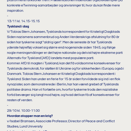
platformens funktioner frem. Præsentationen indeholder også eksempler på
konkrete eTwinning-samarbejder og anvisninger til, hvor du kan finde mere
inspiration.
-
13/11 kl. 14.15-15.15
Tyskland i dag
V/Tobias Stern Johansen, Tysklands korrespondent for Kristeligt Dagblads
Siden nazismens sammenbrud og Anden Verdenskrigs afslutning for 80 år
siden har tyskerne sagt "aldrig igen". Men de seneste år har Tysklands
yderste højrefløj vokset sig større end nogensinde siden 1945, og ifølge
nogle meningsmålinger er det højre nationale og delvist højre ekstreme parti
Alternativ for Tyskland (AfD) landets mest populære parti.
Kommer AfD til magten i Tyskland, kan det få voldsomme konsekvenser for
Tysklands demokrati, for støtten til Ukraine og for sikkerheden i Europa, også i
Danmark. Tobias Stern Johansen er Kristeligt Dagblads korrespondent i
Tyskland. Siden han under en ferie for 15 år siden forvildede sig ind i en flok
nynazister, som demonstrerede i Berlin, har han været grebet af Tysklands
politiske drama. Han vil fortælle om, hvorfor tyskerne trods den nazistiske
fortid bevæger sig langt mod højre, og hvad det kan få af konsekvenser for
resten af verden.
-
29/10 kl. 10.00-11.00
Hvordan stopper man en krig?
v/Isabel Bramsen, Associate Professor, Director of Peace and Conflict
Studies, Lund University