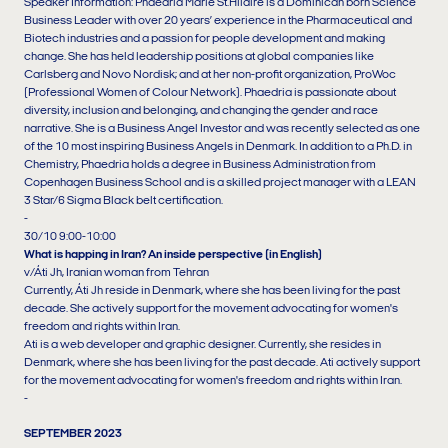
Speaker Information: Phaedria Marie St.Hilaire is a Dominican born Science
Business Leader with over 20 years’ experience in the Pharmaceutical and
Biotech industries and a passion for people development and making
change. She has held leadership positions at global companies like
Carlsberg and Novo Nordisk; and at her non-profit organization, ProWoc
(Professional Women of Colour Network). Phaedria is passionate about
diversity, inclusion and belonging, and changing the gender and race
narrative. She is a Business Angel Investor and was recently selected as one
of the 10 most inspiring Business Angels in Denmark. In addition to a Ph.D. in
Chemistry, Phaedria holds a degree in Business Administration from
Copenhagen Business School and is a skilled project manager with a LEAN
3 Star/6 Sigma Black belt certification.
-
30/10 9:00-10:00
What is happing in Iran? An inside perspective (in English)
v/Áti Jh, Iranian woman from Tehran
Currently, Áti Jh reside in Denmark, where she has been living for the past
decade. She actively support for the movement advocating for women's
freedom and rights within Iran.
Ati is a web developer and graphic designer. Currently, she resides in
Denmark, where she has been living for the past decade. Ati actively support
for the movement advocating for women's freedom and rights within Iran.
-
SEPTEMBER 2023