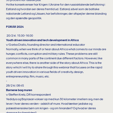
30 procent har russisk pas.
Hvilke konsekvenser har Krigen i Ukraine for den russisktalende befolkning i
Estland og hvordan ser deres fremtid ud. Estland, såvel som de baltiske
nabolande Letland og Litauen, har befolkninger, der afspejler denne blanding
og den spændte geopolitik.
FORÅR 2024
20/2 kl. 15.00-16.00
Youth driven innovation and tech development in Africa
v/Garba Diallo, founding director and international educator
Normally, when we think of or hear about Africa what comes to our minds are
hunger, conflicts, corruption and military rules. These problems are still
common in many parts of the continent due different factors. However, like
everywhere else, there is another side of the story about Africa. This is the
story which I will try to share through this webinar that focuses on the rapid
youth driven innovation in various fields of creativity, design,
entrepreneurship, film, music, etc.
-
28/2 kl. 08:45
Børnene bag muren
v/Steffen Kretz, DR korrespondent
Yedidya og Baylasan vokser op med kun 30 kilometer imellem sig, men de
lever i hver deres verden - adskilt af mure. Hvad tænker jødiske og
palæstinensiske børn om krigen - og om hinanden? Og hvad er deres