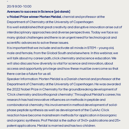
-
20/9 9:00-10:00
Avenues to success in Science (på dansk)
v/Nobel Prize winner Morten Meldal
, chemist and professor at the
Department of Chemistry at the University of Copenhagen
It is well established that great creativity and disruptive innovation arise out of
interdisciplinary approaches and diverse perspectives. Today we face so
many global challenges and there is an urgent need for technological and
scientific advances to solve these issues.
It is important that we include and activate all minds in STEM – young old,
male and female, from the Global South and elsewhere. In this webinar, we
will talk about my career path, click chemistry and science education. We
will also discuss how diversity is vital for science and innovation, about
access and opportunity privilege and how these must be overcome so that
there can be a future for us all.
Speaker Information: Morten Meldal is a Danish chemist and professor at the
Department of Chemistry at the University of Copenhagen. He was awarded
the 2022 Nobel Prize in Chemistry for the groundbreaking development of
‘Click chemistry and biorthogonal chemistry’. Throughout Meldal’s career, his
research has had innovative influences on methods in peptide and
combinatorial chemistry. His involvement in method development of solid-
phase peptide synthesis as well as development of the CuAAc Click
reaction have become mainstream methods for application in bioorganic
and organic synthesis. Prof Meldal is the author of 340+ publications and 25+
patent applications. Meldal is married and has two children.