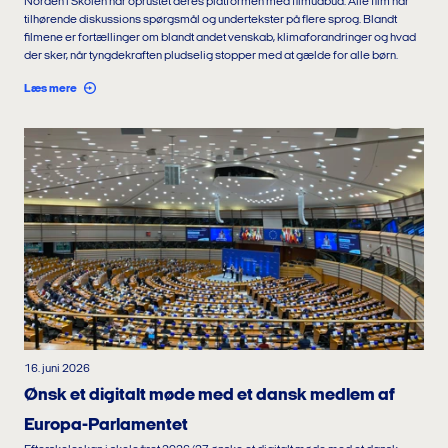
Norden i Skolen har oprustet deres platformen med filmudbud. Alle film har
tilhørende diskussions spørgsmål og undertekster på flere sprog. Blandt
filmene er fortællinger om blandt andet venskab, klimaforandringer og hvad
der sker, når tyngdekraften pludselig stopper med at gælde for alle børn.
Læs mere
16. juni 2026
Ønsk et digitalt møde med et dansk medlem af
Europa-Parlamentet