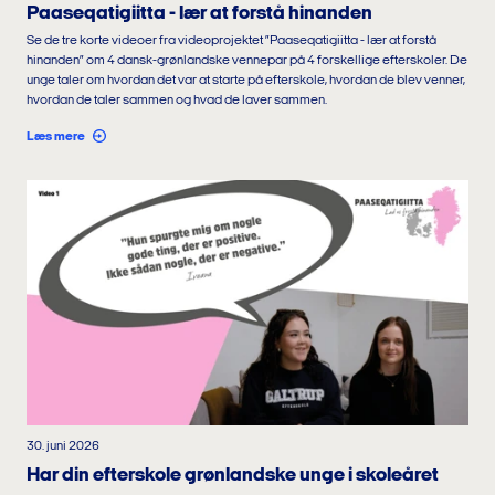
Paaseqatigiitta - lær at forstå hinanden
Se de tre korte videoer fra videoprojektet ”Paaseqatigiitta - lær at forstå
hinanden” om 4 dansk-grønlandske vennepar på 4 forskellige efterskoler. De
unge taler om hvordan det var at starte på efterskole, hvordan de blev venner,
hvordan de taler sammen og hvad de laver sammen.
Læs mere
30. juni 2026
Har din efterskole grønlandske unge i skoleåret