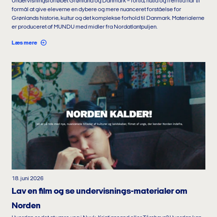
Undervisningsforløbet Grønland og Danmark – fortid, nutid og fremtid har til
formål at give eleverne en dybere og mere nuanceret forståelse for
Grønlands historie, kultur og det komplekse forhold til Danmark. Materialerne
er produceret af MUNDU med midler fra Nordatlantpuljen.
Læs mere
18. juni 2026
Lav en film og se undervisnings-materialer om
Norden