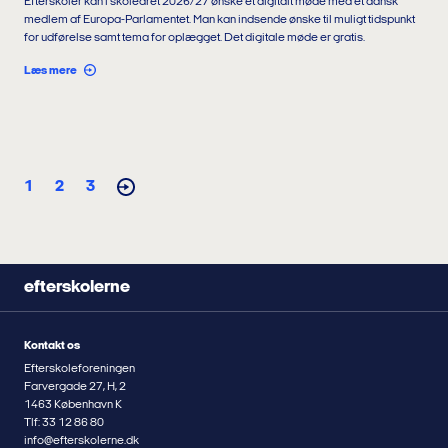
Efterskoler kan i skoleåret 2026/27 ønske et digitalt møde med et dansk
medlem af Europa-Parlamentet. Man kan indsende ønske til muligt tidspunkt
for udførelse samt tema for oplægget. Det digitale møde er gratis.
Læs mere
1
2
3
efterskolerne
Kontakt os
Efterskoleforeningen
Farvergade 27, H, 2
1463 København K
Tlf: 33 12 86 80
info@efterskolerne.dk