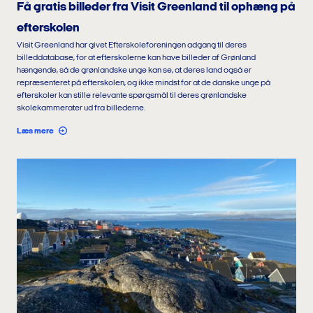
Få gratis billeder fra Visit Greenland til ophæng på
efterskolen
Visit Greenland har givet Efterskoleforeningen adgang til deres
billeddatabase, for at efterskolerne kan have billeder af Grønland
hængende, så de grønlandske unge kan se, at deres land også er
repræsenteret på efterskolen, og ikke mindst for at de danske unge på
efterskoler kan stille relevante spørgsmål til deres grønlandske
skolekammerater ud fra billederne.
Læs mere