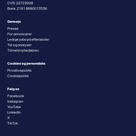
CVR: 22723928
Bank: 2191 8680013536
Genveje
Presse
For annoncører
Ledige jobs på efterskoler
Tal og analyser
Tilmeld nyhedsbrev
Cookies og persondata
Privatlivspolitik
Cookiepolitik
Følg os
Facebook
Instagram
YouTube
LinkedIn
X
TikTok