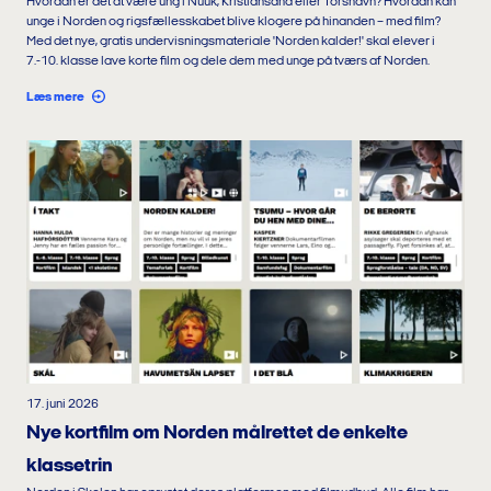
Hvordan er det at være ung i Nuuk, Kristiansand eller Tórshavn? Hvordan kan
unge i Norden og rigsfællesskabet blive klogere på hinanden – med film?
Med det nye, gratis undervisningsmateriale 'Norden kalder!' skal elever i
7.-10. klasse lave korte film og dele dem med unge på tværs af Norden.
Læs mere
17. juni 2026
Nye kortfilm om Norden målrettet de enkelte
klassetrin