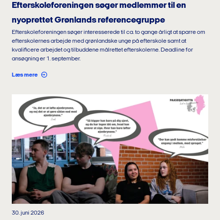
Efterskoleforeningen søger medlemmer til en
nyoprettet Grønlands referencegruppe
Efterskoleforeningen søger interesserede til ca. to gange årligt at sparre om
efterskolernes arbejde med grønlandske unge på efterskole samt at
kvalificere arbejdet og tilbuddene målrettet efterskolerne. Deadline for
ansøgning er 1. september.
Læs mere
30. juni 2026