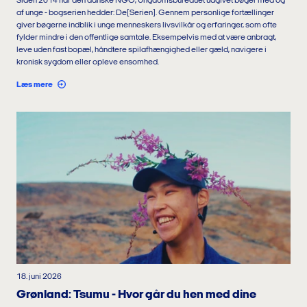
Siden 2014 har den danske NGO, Ungdomsbureauet udgivet bøger med og
af unge - bogserien hedder: De[Serien]. Gennem personlige fortællinger
giver bøgerne indblik i unge menneskers livsvilkår og erfaringer, som ofte
fylder mindre i den offentlige samtale. Eksempelvis med at være anbragt,
leve uden fast bopæl, håndtere spilafhængighed eller gæld, navigere i
kronisk sygdom eller opleve ensomhed.
Læs mere
18. juni 2026
Grønland: Tsumu - Hvor går du hen med dine