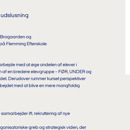
l udslusning
å Brogaarden og
å Flemming Efterskole
rs arbejde med at øge andelen af elever i
nen af en bredere elevgruppe – FØR, UNDER og
ldet. Derudover rummer kurset perspektiver
arbejdet med at blive en mere mangfoldig
e samarbejder ift. rekruttering af nye
rganisatoriske greb og strategisk viden, der