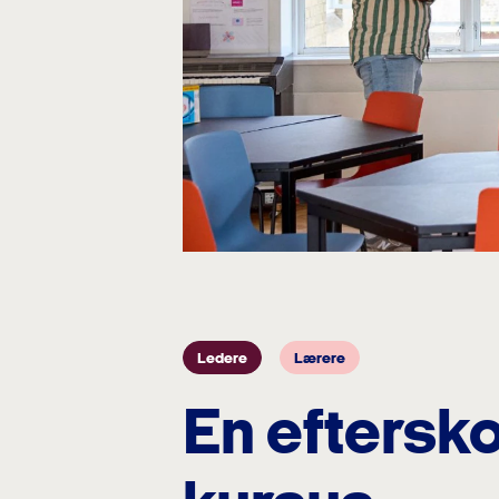
Ledere
Lærere
En efterskol