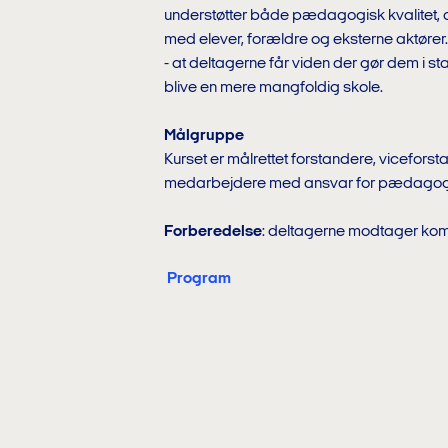
understøtter både pædagogisk kvalitet, 
med elever, forældre og eksterne aktører.
- at deltagerne får viden der gør dem i st
blive en mere mangfoldig skole.
Målgruppe
Kurset er målrettet forstandere, vicefor
medarbejdere med ansvar for pædagogis
Forberedelse
: deltagerne modtager komp
Program