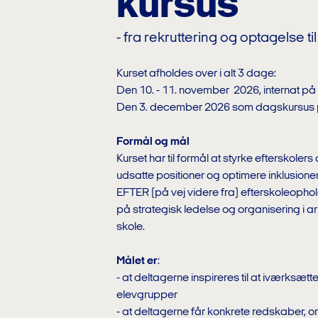
kursus
- fra rekruttering og optagelse ti
Kurset afholdes over i alt 3 dage:
Den 10. - 11. november 2026, internat p
Den 3. december 2026 som dagskursus p
Formål og mål
Kurset har til formål at styrke efterskole
udsatte positioner og optimere inklusio
EFTER (på vej videre fra) efterskoleopho
på strategisk ledelse og organisering i 
skole.
Målet er
:
- at deltagerne inspireres til at iværksætt
elevgrupper
- at deltagerne får konkrete redskaber, o