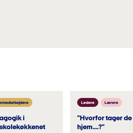
nmedarbejdere
Ledere
Lærere
gogik i
"Hvorfor tager de
rskolekøkkenet
hjem....?"