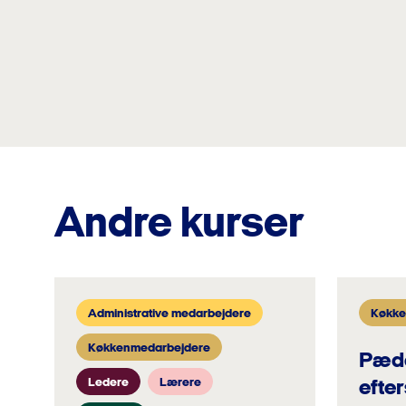
Andre kurser
Administrative medarbejdere
Køkke
Køkkenmedarbejdere
Pæda
Ledere
Lærere
efte