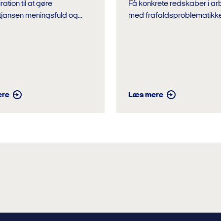
ration til at gøre
Få konkrete redskaber i ar
tjansen meningsfuld og
med frafaldsproblematikk
 for efterskoleeleverne
efterskolen Formål Formålet er
enkelt: Vi skal have færre a
medarbejder opnår
lidt...
giske kompetencer...
ere
Læs mere