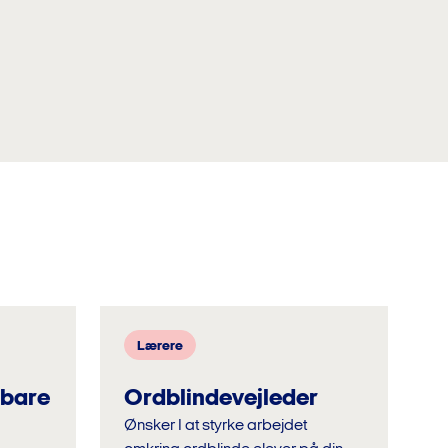
Lærere
 bare
Ordblindevejleder
Ønsker I at styrke arbejdet