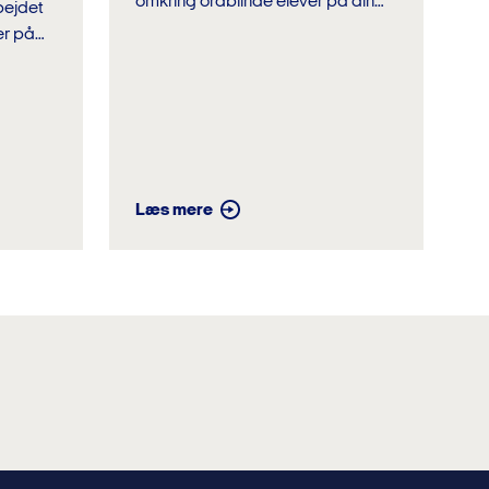
omkring ordblinde elever på din
bejdet
skole, så er muligheden nu til stede.
er på
Ordblindevejlederkurset er for dig
der: ...
f de
Læs mere