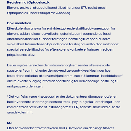
Registrering i Optagelse.dk
Elevens ønske til et specialiseret tilbud herunder STU registreres i
Optagelse.dk under
Fritaget for vurdering
Dokumentation
Efterskolen har ansvar for en fyldestgørende skriftlig dokumentation for
elevens uddannelses- og vejledningsforløb, samt begrundelse for, at
efterskolen indstiller til, at der foretages indstilling til et specialiseret
skoletilbud. Informationen bør indeholde forslag om indhold og mål for det
specialiserede tilbud ud fra efterskolens konkrete erfaringer med den
pågældende elev.
Det er også efterskolen der indsamler og fremsender alle relevante
sagsakter* samt indhenter de nødvendige samtykkeerklæringer hos
forældrene således, at elevens hjemkommunes KUI kommer i besiddelse af
alle relevante bilag og informationer til brug for den endelige indstilling til
målgruppevurderingen.
*Det kan f.eks. være - lægepapirer, der dokumenterer diagnoser og/eller
beskriver andre undersøgelsesresultater, - psykologiske udredninger - kan
komme fra en bred vifte af instanser, oftest PPR, seneste skoleudtalelse fra
grundskolen mm.
KUI
Efter henvendelse fra efterskolen skal KUI afklare om den unge tilhører