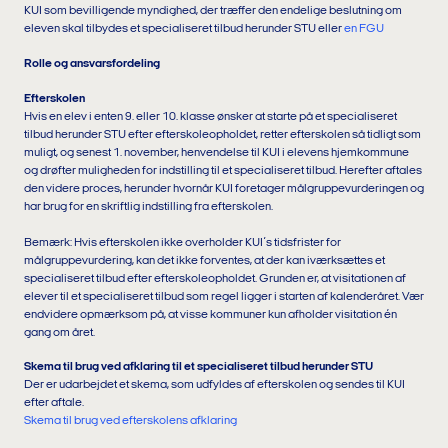
KUI som bevilligende myndighed, der træffer den endelige beslutning om
eleven skal tilbydes et specialiseret tilbud herunder STU
eller
en FGU
R
olle og ansvarsfordeling
Efterskolen
Hvis en elev i enten 9. eller 10. klasse ønsker at starte på et specialiseret
tilbud herunder STU efter efterskoleopholdet, retter efterskolen så tidligt som
muligt, og senest 1. november, henvendelse til KUI i elevens hjemkommune
og drøfter muligheden for indstilling til et specialiseret tilbud. Herefter aftales
den videre proces, herunder hvornår KUI foretager målgruppevurderingen og
har brug for en skriftlig indstilling fra efterskolen.
Bemærk: Hvis efterskolen ikke overholder KUI´s tidsfrister for
målgruppevurdering, kan det ikke forventes, at der kan iværksættes et
specialiseret tilbud efter efterskoleopholdet. Grunden er, at visitationen af
elever til et specialiseret tilbud som regel ligger i starten af kalenderåret. Vær
endvidere opmærksom på, at visse kommuner kun afholder visitation én
gang om året.
Skema til brug ved afklaring til et specialiseret tilbud herunder STU
Der er udarbejdet et skema, som udfyldes af efterskolen og sendes til KUI
efter aftale.
Skema til brug ved efterskolens afklaring