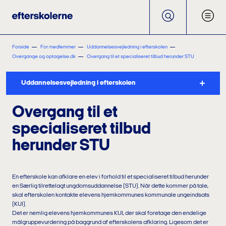
Forside
For medlemmer
Uddannelsesvejledning i efterskolen
Overgange og optagelse.dk
Overgang til et specialiseret tilbud herunder STU
Uddannelsesvejledning i efterskolen
Overgang til et
specialiseret tilbud
herunder STU
En efterskole kan afklare en elev i forhold til et specialiseret tilbud herunder
en Særlig tilrettelagt ungdomsuddannelse (STU). Når dette kommer på tale,
skal efterskolen kontakte elevens hjemkommunes kommunale ungeindsats
(KUI).
Det er nemlig elevens hjemkommunes KUI, der skal foretage den endelige
målgruppevurdering på baggrund af efterskolens afklaring. Ligesom det er