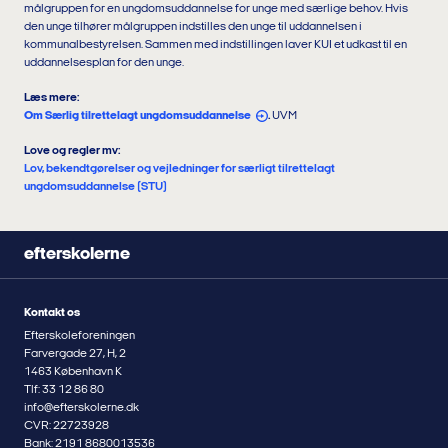
målgruppen for en ungdomsuddannelse for unge med særlige behov. Hvis
den unge tilhører målgruppen indstilles den unge til uddannelsen i
kommunalbestyrelsen. Sammen med indstillingen laver KUI et udkast til en
uddannelsesplan for den unge.
Læs mere:
Om Særlig tilrettelagt ungdomsuddannelse
.
UVM
Love og regler mv:
Lov, bekendtgørelser og vejledninger for særligt tilrettelagt
ungdomsuddannelse (STU)
efterskolerne
Kontakt os
Efterskoleforeningen
Farvergade 27, H, 2
1463 København K
Tlf: 33 12 86 80
info@efterskolerne.dk
CVR: 22723928
Bank: 2191 8680013536