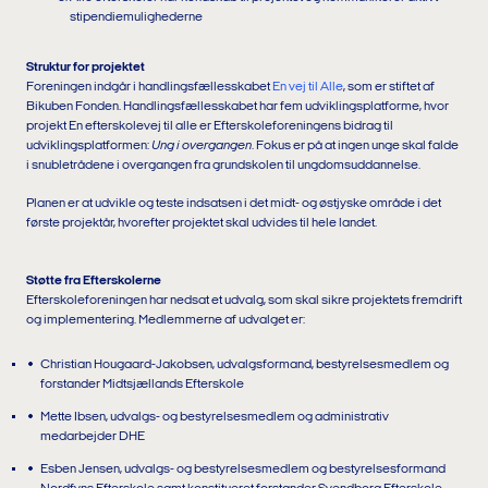
stipendiemulighederne
Struktur for projektet
Foreningen indgår i handlingsfællesskabet
En vej til Alle
, som er stiftet af
Bikuben Fonden. Handlingsfællesskabet har fem udviklingsplatforme, hvor
projekt En efterskolevej til alle er Efterskoleforeningens bidrag til
udviklingsplatformen:
Ung i overgangen
. Fokus er på at ingen unge skal falde
i snubletrådene i overgangen fra grundskolen til ungdomsuddannelse.
Planen er at udvikle og teste indsatsen i det midt- og østjyske område i det
første projektår, hvorefter projektet skal udvides til hele landet.
Støtte fra Efterskolerne
Efterskoleforeningen har nedsat et udvalg, som skal sikre projektets fremdrift
og implementering. Medlemmerne af udvalget er:
Christian Hougaard-Jakobsen, udvalgsformand, bestyrelsesmedlem og
forstander Midtsjællands Efterskole
Mette Ibsen, udvalgs- og bestyrelsesmedlem og administrativ
medarbejder DHE
Esben Jensen, udvalgs- og bestyrelsesmedlem og bestyrelsesformand