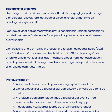
Baggrund for projektet
I foreningen er der et ønske om, at alle efterskoler forpligtiger sig til at tage
større socialt ansvar, fordi det både er en del af skoleformens vision,
berettigelse og legitimitet.
Derudover viser den demografiske udvikling faldende ungdomsårgange nu
og i de kommende år, der er derfor også fokus på at udvide efterskolernes
elevgrundlag
Den politiske aftale om en ny professionsrettet gymnasieuddannelse (epx),
hvor 10. klasse på efterskolerne fastholdes fra 2030, forpligter også, så
efterskolerne bliver klar til at tage imod flere elever, herunder også elever i
udsatte positioner, der kan søge om at modtage legater/stipendier finansieret
af offentlige og private midler.
Projektets mål er:
Andelen af elever i udsatte positioner øges på efterskolerne
Der er elever til alle stipendier, der udmøntes via private og offentlige
midler
Frafaldsprocenten for elever med stipendier går over tid mod
samme frafaldsprocent som den resterende elevgruppe
Indsatsen netværksorganiseres og forankres i hele landet
Alle efterskoler har kendskab til projektet og kommunikerer aktivt