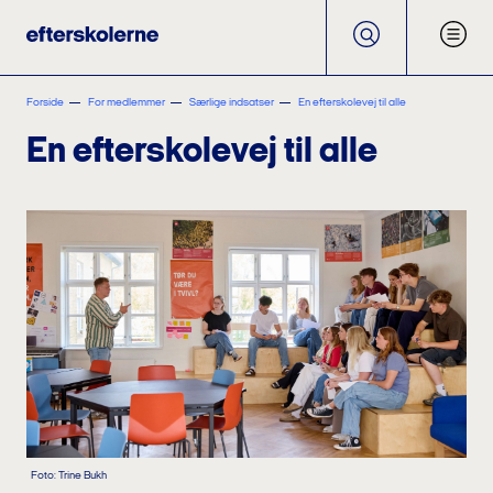
Forside
For medlemmer
Særlige indsatser
En efterskolevej til alle
En efterskolevej til alle
Foto: Trine Bukh