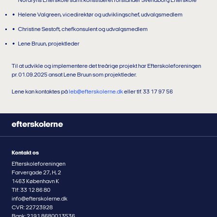
Nordfyns Efterskole samt konstitueret forstander Svendborg Efterskole
Helene Valgreen, vicedirektør og udviklingschef, udvalgsmedlem
Christine Sestoft, chefkonsulent og udvalgsmedlem
Lene Bruun, projektleder
Til at udvikle og implementere det treårige projekt har Efterskoleforeningen
pr. 01.09.2025 ansat Lene Bruun som projektleder.
Lene kan kontaktes på
leb@efterskolerne.dk
eller tlf. 33 17 97 56
efterskolerne
Kontakt os
Efterskoleforeningen
Farvergade 27, H, 2
1463 København K
Tlf: 33 12 86 80
info@efterskolerne.dk
CVR: 22723928
Bank: 2191 8680013536