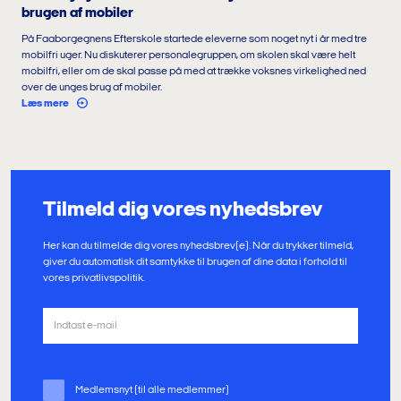
brugen af mobiler
På Faaborgegnens Efterskole startede eleverne som noget nyt i år med tre
mobilfri uger. Nu diskuterer personalegruppen, om skolen skal være helt
mobilfri, eller om de skal passe på med at trække voksnes virkelighed ned
over de unges brug af mobiler.
Læs mere
Tilmeld dig vores nyhedsbrev
Her kan du tilmelde dig vores nyhedsbrev(e). Når du trykker tilmeld,
giver du automatisk dit samtykke til brugen af dine data i forhold til
vores privatlivspolitik.
Medlemsnyt (til alle medlemmer)