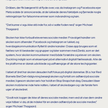
Dråben, der fik bægeret til at flyde over, var, da Instagram og Facebooks ejer
Meta sidste år annoncerede, at de lukkede deres faktatjek og fjernede nogle
retningslinjer for følsomme emner som indvandring og køn.
”Det kunne vi sgu ikke stå inde for, så vi satte foden ned,” siger
Michael
Thagaard.
Skolen har ikke forbudt elevernes sociale medier. Fravalget handler om
skolen som afsender: Facebook og Instagram er lukket, og
hverdagskommunikation flyttet til andre kanaler. Oase.app bruges som et
fælles rum til beskeder og grupper og taler sammen med Zenbi, som er det
system, hvor skolen kommunikerer med både forældre og elever om skolen.
Duckling indgår som et eksempel på et alternativt digitalt fællesskab. Alle de
tre platforme er dansk udviklede og uafhængige af de store techgiganter.
I løbet af året har skolen desuden haft fokus på digital dannelse. Bl.a. har Red
Barnets Slet Det-rådgivning besøgt skolen og fortalt om adfærd på sociale
medier, ligesom skolen selv har holdt en Stop Snapchat-dag. Desuden låser
skolen mobilerne inde hele natten, i løbet af skoledagen og i de første fem
uger af skoleåret.
”Godt nok logger de ikke af deres sociale medier, men ved at vise dem andre
veje håber vi da, at de måske får en anden adfærd på de sociale medier,”
siger Michael Thagaard.