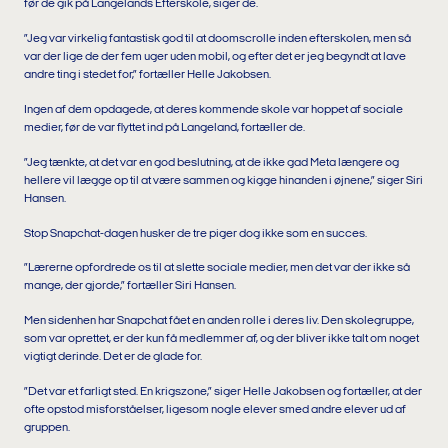
før de gik på Langelands Efterskole, siger de.
”Jeg var virkelig fantastisk god til at doomscrolle inden efterskolen, men så
var der lige de der fem uger uden mobil, og efter det er jeg begyndt at lave
andre ting i stedet for,” fortæller Helle Jakobsen.
Ingen af dem opdagede, at deres kommende skole var hoppet af sociale
medier, før de var flyttet ind på Langeland, fortæller de.
”Jeg tænkte, at det var en god beslutning, at de ikke gad Meta længere og
hellere vil lægge op til at være sammen og kigge hinanden i øjnene,” siger Siri
Hansen.
Stop Snapchat-dagen husker de tre piger dog ikke som en succes.
”Lærerne opfordrede os til at slette sociale medier, men det var der ikke så
mange, der gjorde,” fortæller Siri Hansen.
Men sidenhen har Snapchat fået en anden rolle i deres liv. Den skolegruppe,
som var oprettet, er der kun få medlemmer af, og der bliver ikke talt om noget
vigtigt derinde. Det er de glade for.
”Det var et farligt sted. En krigszone,” siger Helle Jakobsen og fortæller, at der
ofte opstod misforståelser, ligesom nogle elever smed andre elever ud af
gruppen.