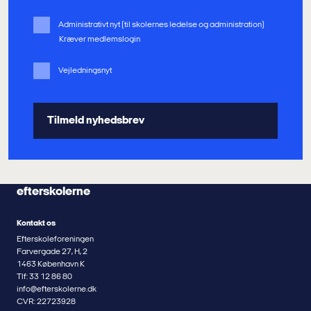
Administrativt nyt (til skolernes ledelse og administration)
Kræver medlemslogin
Vejledningsnyt
efterskolerne
Kontakt os
Efterskoleforeningen
Farvergade 27, H, 2
1463 København K
Tlf: 33 12 86 80
info@efterskolerne.dk
CVR: 22723928