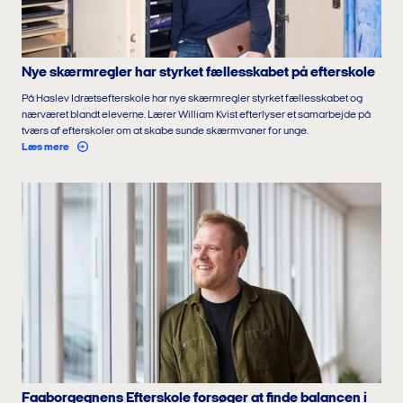
Nye skærmregler har styrket fællesskabet på efterskole
På Haslev Idrætsefterskole har nye skærmregler styrket fællesskabet og
nærværet blandt eleverne. Lærer William Kvist efterlyser et samarbejde på
tværs af efterskoler om at skabe sunde skærmvaner for unge.
Læs mere
Faaborgegnens Efterskole forsøger at finde balancen i