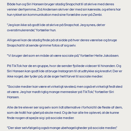
Både hun og Siri Hansen bruger stadig Snapchat til at skrive med deres
venner derhjemme, Zid Andersen skriver der med sin kæreste, og ellers har
hun rykket sin kommunikation med sine forældre over på Zenbi.
”Jeg kan ikke så godt lide at skrive på Snapchat. Jeg synes, det er
overstimulerende,” fortæller hun.
Alligevel kan de stadig finde på at sidde på hver deres værelse og bruge
Snapchat til at sende grimme fotos af sig selv.
”Vi bruger det som en måde at være sociale på,” fortæller Helle Jakobsen.
På TikTok har de en gruppe, hvor de sender fjollede videoer til hinanden. Og
Siri Hansen kan godt lide at bruge Instagram til at udtrykke sig kreativt. Der er
ikke noget, der tyder på, at de siger helt farvel til sociale medier.
”Sociale medier kan være et virkeligt røvsted, men også et virkeligt fedt sted
at være. Jeg har mødt rigtig mange mennesker på TikTok,” fortæller Siri
Hansen.
Alle de tre elever ser sig selv som lidt alternative i forhold til de fleste af dem,
som de hidtil har gået på skole med. Og de har alle tre oplevet, at de kunne
finde nogen at spejle sig i på sociale medier.
”Der sker selvfølgelig også mange ubehageligheder på sociale medier,”