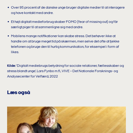
Over 95 procent af de danske unge bruger digitale medier til at interagere
og have kontakt med andre.
Et højt digitalt medieforbrug skaber FOMO (fear of missing out) og får
særligt piger til at sammenligne sig med andre.
Mobilens mange notifikationer kan skabe stress. Det behøver ikke at
handle om at bruge meget tid på skærmen, men selve det ofte at tjekke
telefonen og bruge den til hurtig kommunikation, for eksempel i form af
likes.
Kilde:
’Digitalt mediebrugs betydning for sociale relationer, fællesskaber og
stress blandt unge’, Lars Fynbo m.fl., VIVE – Det Nationale Forsknings- og
Analysecenter for Velfærd, 2022
Læs også