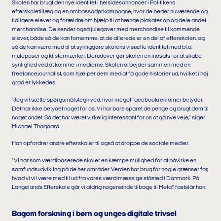
Skolen har brugt den nye identitet i helsidesannoncer i Politikens
efterskoletillæg og en ambassadørkampagne, hvor de beder nuværende og
tidligere elever og forældre om hjælp til at hænge plakater op og dele andet
merchandise. De sender også julegaver med merchandise til kommende
elever, både så de kan fornemme, at de allerede er en del af efterskolen, og
så de kan være med til at synliggøre skolens visuelle identitet med bl.a.
muleposer og klistermærker. Derudover gør skolen en indsats for at skabe
synlighed ved at komme i medierne. Skolen arbejder sammen med en
freelancejournalist, som hjælper dem med at få gode historier ud, hvilket i høj
grad er lykkedes.
”Jeg vil sætte spørgsmålstegn ved, hvor meget facebookreklamer betyder.
Det har ikke betydet noget for os. Vi har bare sparet de penge og brugt dem til
noget andet. Så det har været virkelig interessant for os at gå nye veje,” siger
Michael Thagaard.
Han opfordrer andre efterskoler til også at droppe de sociale medier.
”Vi har som værdibaserede skoler en kæmpe mulighed for at påvirke en
samfundsudvikling på de her områder. Verden har brug for nogle grænser for,
hvad vi vil være med til ud fra vores værdimæssige ståsted i Danmark. På
Langelands Efterskole går vi aldrig nogensinde tilbage til Meta,” fastslår han.
Bagom forskning i børn og unges digitale trivsel