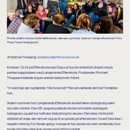
Mindre skærm styrker både fællesskab, nærvær og trivsel, oplever mange efterskoler. Foto:
Maria Tuxen Hedegaard
Af Katrine Friisberg,
redaktion@efterskolerne.dk
Klokken 12.45 på Efterskolernes Dag var kun én enkelt bil drejet ind på
parkeringspladsen ved Langelands Efterskole. Forstander Michael
Thagaard kløede sig en anelse bekymret i håret.
”Vi sad lige der og tænkte: ’Nå, hvad så?’ Men så væltede det ind,” fortæller
han.
Siden i sommer har Langelands Efterskole skullet lære at begå sig uden
sociale medier. Den 29. august postede skolen sit sidste opslag på
Instagram, og det har haft stor betydning for skolen. Men ikke i forhold til
antallet af unge, der skriver sig op til en plads på efterskolen. I hvert fald ikke i
negativ retning. For første gang i mange år har skolen en reel venteliste, hvor
nogle på listen ikke kan regne med at få en plads.